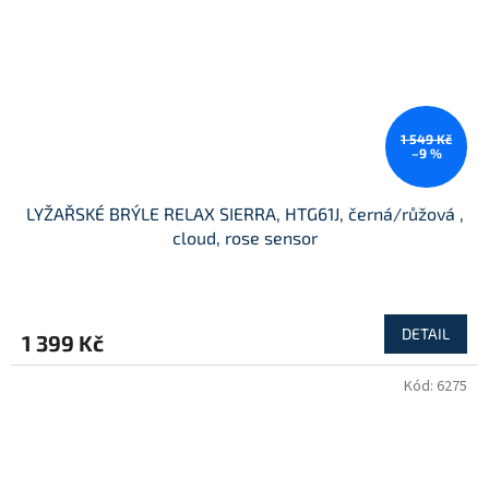
1 549 Kč
–9 %
LYŽAŘSKÉ BRÝLE RELAX SIERRA, HTG61J, černá/růžová ,
cloud, rose sensor
DETAIL
1 399 Kč
Kód:
6275