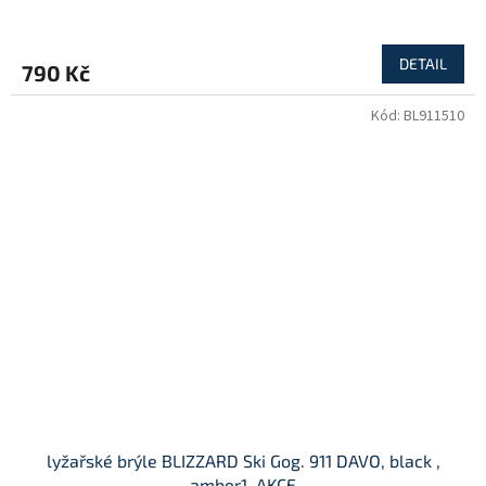
DETAIL
790 Kč
Kód:
BL911510
lyžařské brýle BLIZZARD Ski Gog. 911 DAVO, black ,
amber1, AKCE