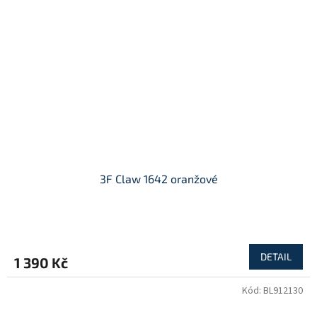
3F Claw 1642 oranžové
DETAIL
1 390 Kč
Kód:
BL912130