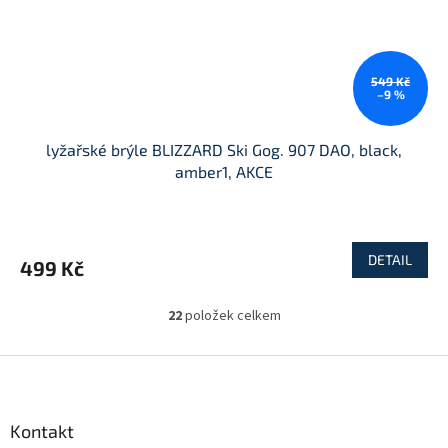
549 Kč
–9 %
lyžařské brýle BLIZZARD Ski Gog. 907 DAO, black,
amber1, AKCE
DETAIL
499 Kč
22
položek celkem
O
v
l
Z
á
á
d
p
a
a
Kontakt
c