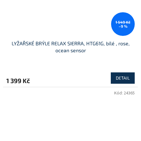
1 549 Kč
–9 %
LYŽAŘSKÉ BRÝLE RELAX SIERRA, HTG61G, bílé , rose,
ocean sensor
DETAIL
1 399 Kč
Kód:
24365