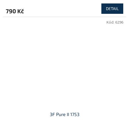
DETAIL
790 Kč
Kód:
6296
3F Pure II 1753