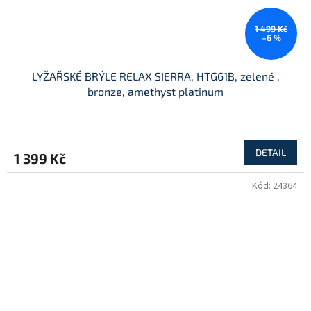
1 499 Kč
–6 %
LYŽAŘSKÉ BRÝLE RELAX SIERRA, HTG61B, zelené ,
bronze, amethyst platinum
DETAIL
1 399 Kč
Kód:
24364