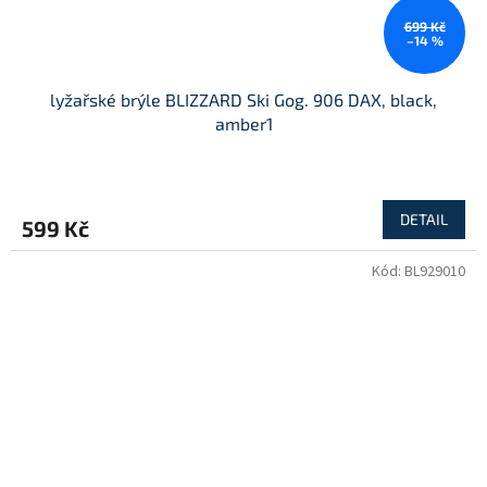
699 Kč
–14 %
lyžařské brýle BLIZZARD Ski Gog. 906 DAX, black,
amber1
DETAIL
599 Kč
Kód:
BL929010