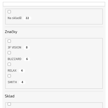
u
k
t
Na skladě
22
ů
Značky
3F VISION
8
BLIZZARD
6
RELAX
4
SMITH
4
Sklad