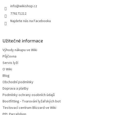
t
í
info
@
wikishop.cz
í
p
r
776171212
v
Najdete nás na Facebooku
k
y
v
ý
Užitečné informace
p
i
Výhody nákupu ve Wiki
s
u
Půjčovna
Servis lyží
O Wiki
Blog
Obchodní podmínky
Doprava a platby
Podmínky ochrany osobních údajů
Bootfitting - Tvarování lyžařských bot
Testovací centrum Blizzard ve Wiki
PPL Parcelshop