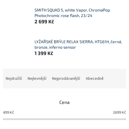
SMITH SQUAD S, white Vapor, ChromaPop
Photochromic rose flash, 23/24
2 699 Kč
LYŽAŘSKÉ BRÝLE RELAX SIERRA, HTG61H, černá,
bronze, inferno sensor
1 399 Kč
Ř
a
Nejdražší
Nejlevnější
Nejprodávanější
Abecedně
z
e
n
Cena
í
p
499
Kč
2699
Kč
r
o
d