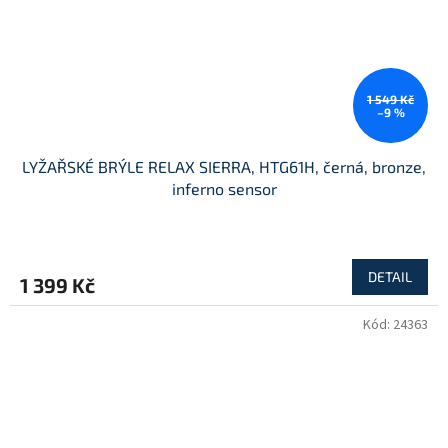
1 549 Kč
–9 %
LYŽAŘSKÉ BRÝLE RELAX SIERRA, HTG61H, černá, bronze,
inferno sensor
DETAIL
1 399 Kč
Kód:
24363