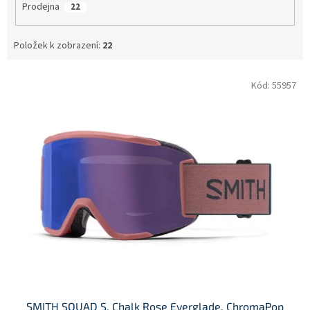
Prodejna
22
Položek k zobrazení:
22
V
Kód:
55957
ý
p
i
s
p
r
o
d
u
k
t
ů
SMITH SQUAD S, Chalk Rose Everglade, ChromaPop