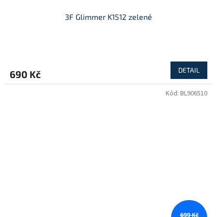
3F Glimmer K1512 zelené
DETAIL
690 Kč
Kód:
BL906510
699 Kč