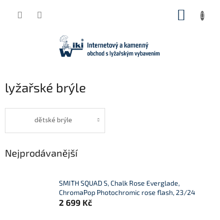
Přejít
NÁKUP
na
obsah
KOŠÍK
lyžařské brýle
dětské brýle
Nejprodávanější
SMITH SQUAD S, Chalk Rose Everglade,
ChromaPop Photochromic rose flash, 23/24
2 699 Kč