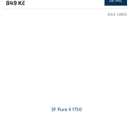
DETAIL
849 Kč
Kód:
10655
3F Pure II 1750