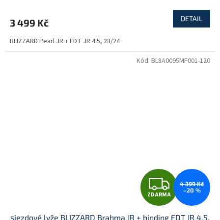
DETAIL
3 499 Kč
BLIZZARD Pearl JR + FDT JR 4.5, 23/24
Kód:
BL8A0095MF001-120
Z
4 399 Kč
–20 %
ZDARMA
D
sjezdové lyže BLIZZARD Brahma JR + binding FDT JR 4.5,