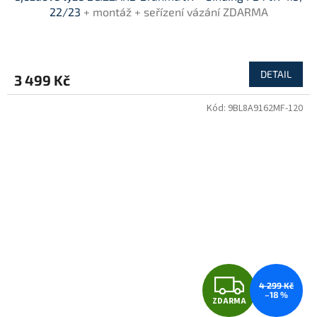
A
22/23
+ montáž + seřízení vázání ZDARMA
R
M
DETAIL
3 499 Kč
A
Kód:
9BL8A9162MF-120
Z
4 299 Kč
–18 %
ZDARMA
D