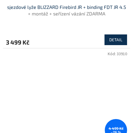
sjezdové lyže BLIZZARD Firebird JR + binding FDT JR 4.5
A
+ montáž + seřízení vázání ZDARMA
R
M
DETAIL
3 499 Kč
A
Kód:
33910
4 499 Kč
–26 %