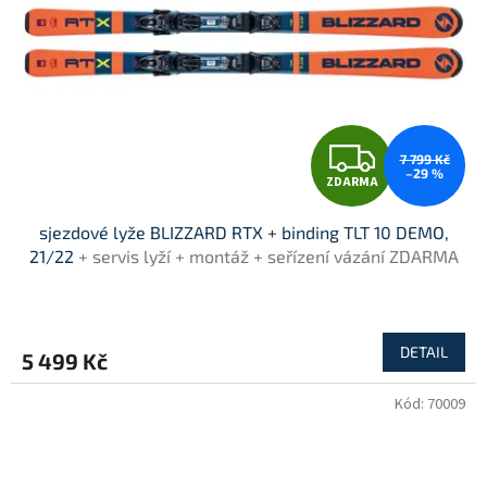
r
o
d
u
k
t
Z
ů
7 799 Kč
–29 %
ZDARMA
D
sjezdové lyže BLIZZARD RTX + binding TLT 10 DEMO,
A
21/22
+ servis lyží + montáž + seřízení vázání ZDARMA
R
M
DETAIL
5 499 Kč
A
Kód:
70009