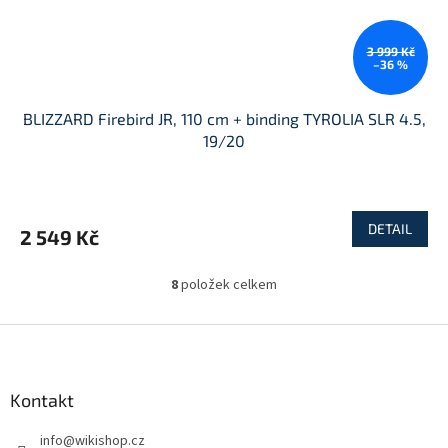
3 999 Kč
–36 %
BLIZZARD Firebird JR, 110 cm + binding TYROLIA SLR 4.5,
19/20
DETAIL
2 549 Kč
8
položek celkem
O
v
l
Z
á
á
d
p
a
a
Kontakt
c
t
í
info
@
wikishop.cz
í
p