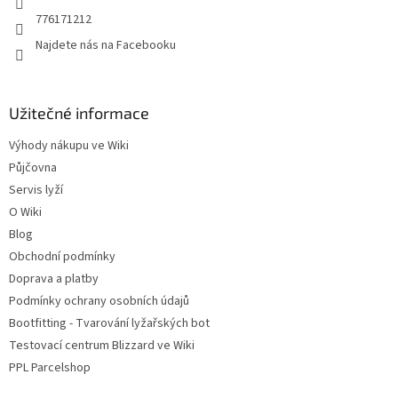
r
776171212
v
Najdete nás na Facebooku
k
y
v
ý
Užitečné informace
p
i
Výhody nákupu ve Wiki
s
u
Půjčovna
Servis lyží
O Wiki
Blog
Obchodní podmínky
Doprava a platby
Podmínky ochrany osobních údajů
Bootfitting - Tvarování lyžařských bot
Testovací centrum Blizzard ve Wiki
PPL Parcelshop