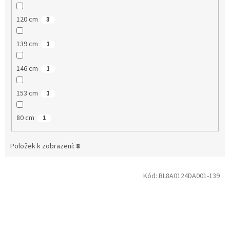
120 cm
3
139 cm
1
146 cm
1
153 cm
1
80 cm
1
Položek k zobrazení:
8
V
Kód:
BL8A0124DA001-139
ý
p
i
s
p