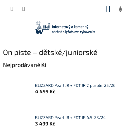
Přejít
NÁKUP
na
obsah
KOŠÍK
On piste – dětské/juniorské
Nejprodávanější
BLIZZARD Pearl JR + FDT JR 7, purple, 25/26
4 499 Kč
BLIZZARD Pearl JR + FDT JR 4.5, 23/24
3 499 Kč