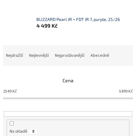
BLIZZARD Pearl JR + FDT JR 7, purple, 25/26
4 499 Kč
Ř
a
Nejdražší
Nejlevnější
Nejprodávanější
Abecedně
z
e
n
Cena
í
p
2549
Kč
5499
Kč
r
o
d
u
k
t
Na skladě
8
ů