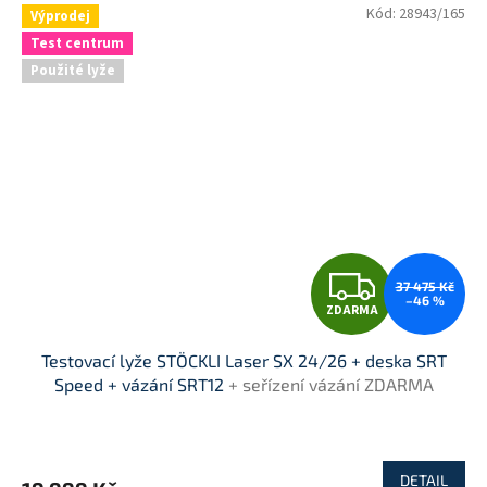
Kód:
28943/165
Výprodej
Test centrum
Použité lyže
Z
37 475 Kč
–46 %
ZDARMA
D
Testovací lyže STÖCKLI Laser SX 24/26 + deska SRT
A
Speed + vázání SRT12
+ seřízení vázání ZDARMA
R
M
DETAIL