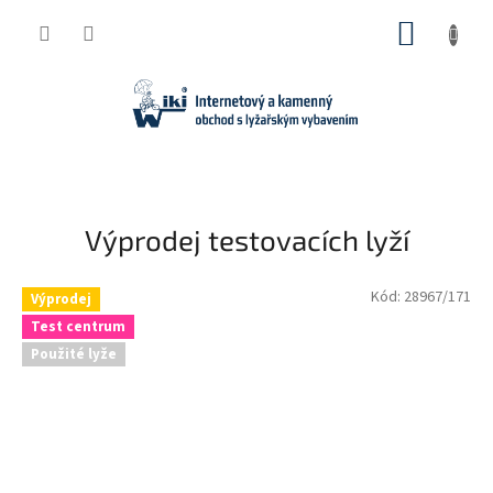
Přejít
NÁKUP
na
obsah
KOŠÍK
Výprodej testovacích lyží
Kód:
28967/171
Výprodej
Test centrum
Použité lyže