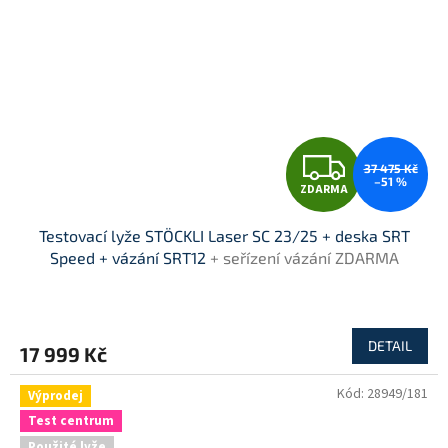
Z
37 475 Kč
–51 %
ZDARMA
D
Testovací lyže STÖCKLI Laser SC 23/25 + deska SRT
A
Speed + vázání SRT12
+ seřízení vázání ZDARMA
R
M
DETAIL
17 999 Kč
A
Kód:
28949/181
Výprodej
Test centrum
Použité lyže