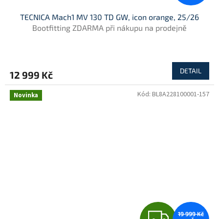
TECNICA Mach1 MV 130 TD GW, icon orange, 25/26
Bootfitting ZDARMA při nákupu na prodejně
DETAIL
12 999 Kč
Kód:
BL8A228100001-157
Novinka
Z
19 999 Kč