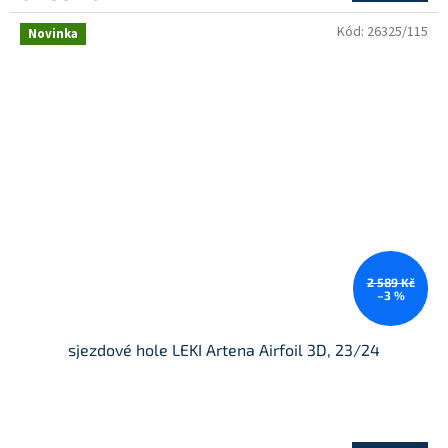
A
Kód:
26325/115
Novinka
2 589 Kč
–3 %
sjezdové hole LEKI Artena Airfoil 3D, 23/24