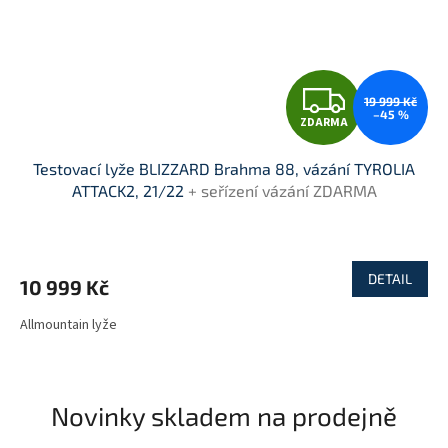
Z
19 999 Kč
–45 %
ZDARMA
D
Testovací lyže BLIZZARD Brahma 88, vázání TYROLIA
A
ATTACK2, 21/22
+ seřízení vázání ZDARMA
R
M
DETAIL
10 999 Kč
A
Allmountain lyže
Novinky skladem na prodejně