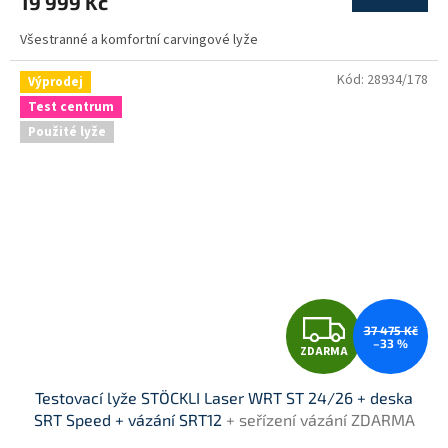
19 999 Kč
A
Všestranné a komfortní carvingové lyže
Kód:
28934/178
Výprodej
Test centrum
Použité lyže
Z
37 475 Kč
–33 %
ZDARMA
D
Testovací lyže STÖCKLI Laser WRT ST 24/26 + deska
A
SRT Speed + vázání SRT12
+ seřízení vázání ZDARMA