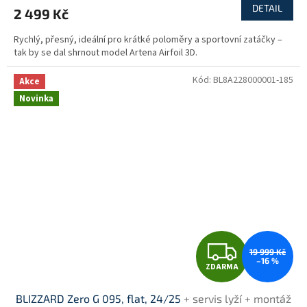
DETAIL
2 499 Kč
Rychlý, přesný, ideální pro krátké poloměry a sportovní zatáčky –
tak by se dal shrnout model Artena Airfoil 3D.
Kód:
BL8A228000001-185
Akce
Novinka
Z
19 999 Kč
–16 %
ZDARMA
D
BLIZZARD Zero G 095, flat, 24/25
+ servis lyží + montáž