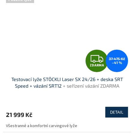
Z
37 475 Kč
–41 %
ZDARMA
D
Testovací lyže STÖCKLI Laser SX 24/26 + deska SRT
A
Speed + vázání SRT12
+ seřízení vázání ZDARMA
R
M
DETAIL
21 999 Kč
A
Všestranné a komfortní carvingové lyže