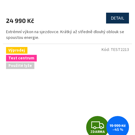
R
M
DETAIL
24 990 Kč
A
Extrémní výkon na sjezdovce. Krátký až středně dlouhý oblouk se
spoustou energie.
Kód:
TEST2213
Výprodej
Test centrum
Použité lyže
Z
19 999 Kč
–45 %
ZDARMA