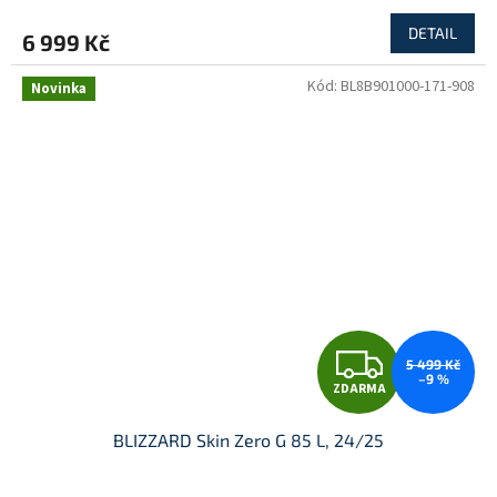
DETAIL
6 999 Kč
Kód:
BL8B901000-171-908
Novinka
Z
5 499 Kč
–9 %
ZDARMA
D
BLIZZARD Skin Zero G 85 L, 24/25
A