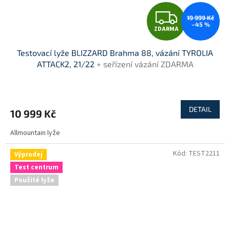
Z
19 999 Kč
–45 %
ZDARMA
D
Testovací lyže BLIZZARD Brahma 88, vázání TYROLIA
A
ATTACK2, 21/22
+ seřízení vázání ZDARMA
R
M
DETAIL
10 999 Kč
A
Allmountain lyže
Kód:
TEST2211
Výprodej
Test centrum
Použité lyže