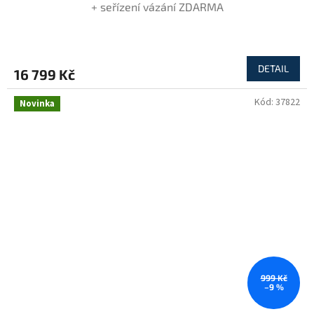
A
+ seřízení vázání ZDARMA
R
M
DETAIL
16 799 Kč
A
Kód:
37822
Novinka
999 Kč
–9 %