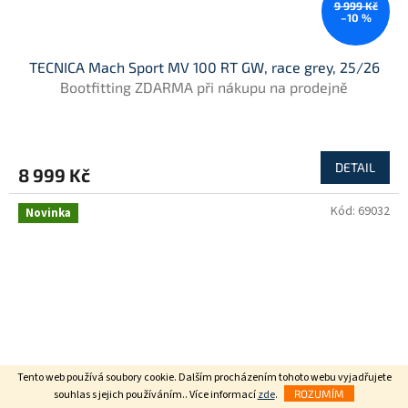
9 999 Kč
–10 %
TECNICA Mach Sport MV 100 RT GW, race grey, 25/26
Bootfitting ZDARMA při nákupu na prodejně
DETAIL
8 999 Kč
Kód:
69032
Novinka
Tento web používá soubory cookie. Dalším procházením tohoto webu vyjadřujete
souhlas s jejich používáním.. Více informací
zde
.
ROZUMÍM