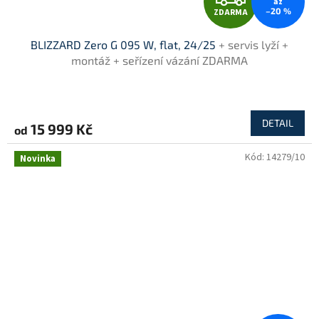
až
–20 %
ZDARMA
D
BLIZZARD Zero G 095 W, flat, 24/25
+ servis lyží +
A
montáž + seřízení vázání ZDARMA
R
M
DETAIL
15 999 Kč
od
A
Kód:
14279/10
Novinka