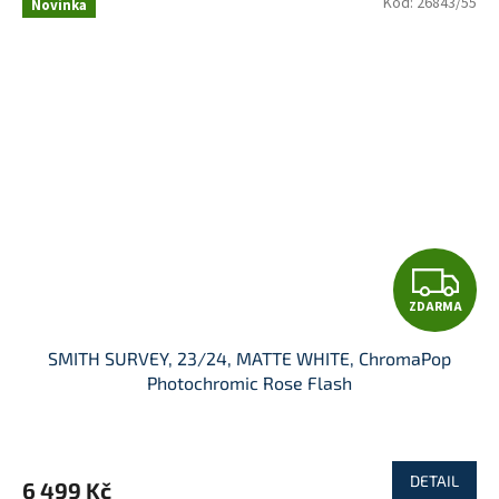
Kód:
26843/55
Novinka
Z
ZDARMA
D
SMITH SURVEY, 23/24, MATTE WHITE, ChromaPop
A
Photochromic Rose Flash
R
M
DETAIL
6 499 Kč