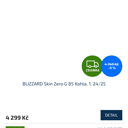
Z
4 749 Kč
–9 %
ZDARMA
D
BLIZZARD Skin Zero G 85 Kohla, 1, 24/25
A
R
M
DETAIL
4 299 Kč
A