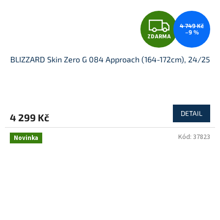
Z
4 749 Kč
–9 %
ZDARMA
D
BLIZZARD Skin Zero G 084 Approach (164-172cm), 24/25
A
R
M
DETAIL
4 299 Kč
A
Kód:
37823
Novinka