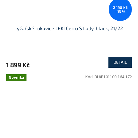
2 190 Kč
–13 %
lyžařské rukavice LEKI Cerro S Lady, black, 21/22
DETAIL
1 899 Kč
Kód:
BL8B101100-164-172
Novinka