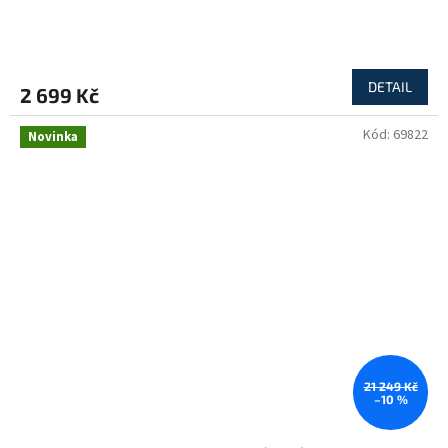
R
M
DETAIL
2 699 Kč
A
Kód:
69822
Novinka
21 249 Kč
–10 %