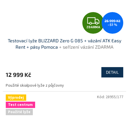
Z
26 999 Kč
–51 %
ZDARMA
D
Testovací lyže BLIZZARD Zero G 085 + vázání ATK Easy
A
Rent + pásy Pomoca
+ seřízení vázání ZDARMA
R
M
DETAIL
12 999 Kč
A
Použité skialpové lyže z půjčovny
Kód:
28955/177
Výprodej
Test centrum
Použité lyže