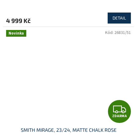
R
M
DETAIL
4 999 Kč
A
Kód:
26831/51
Novinka
Z
ZDARMA
D
SMITH MIRAGE, 23/24, MATTE CHALK ROSE
A