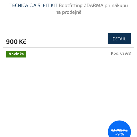
TECNICA C.A.S. FIT KIT
Bootfitting ZDARMA při nákupu
na prodejně
DETAIL
900 Kč
Kód:
68933
Novinka
13 749 Kč
–9 %