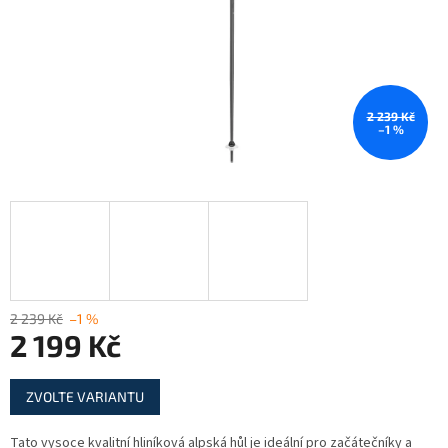
2 239 Kč
–1 %
2 239 Kč
–1 %
2 199 Kč
Měrná
ZVOLTE VARIANTU
cena:
Tato vysoce kvalitní hliníková alpská hůl je ideální pro začátečníky a