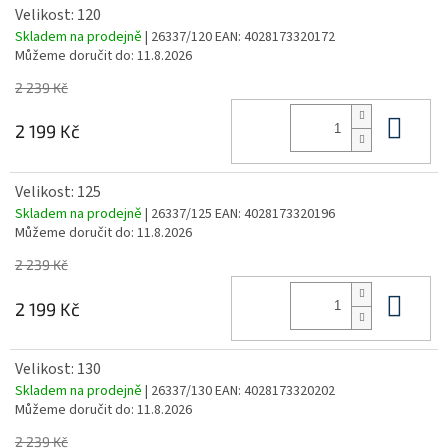
Velikost: 120
Skladem na prodejně
| 26337/120
EAN:
4028173320172
Můžeme doručit do:
11.8.2026
2 239 Kč
Do 
2 199 Kč
Velikost: 125
Skladem na prodejně
| 26337/125
EAN:
4028173320196
Můžeme doručit do:
11.8.2026
2 239 Kč
Do 
2 199 Kč
Velikost: 130
Skladem na prodejně
| 26337/130
EAN:
4028173320202
Můžeme doručit do:
11.8.2026
2 239 Kč