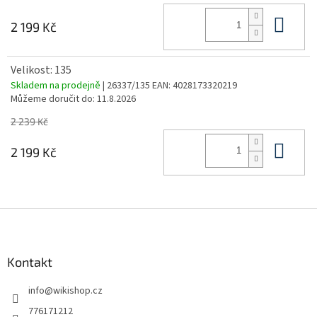
Do 
2 199 Kč
Velikost: 135
Skladem na prodejně
| 26337/135
EAN:
4028173320219
Můžeme doručit do:
11.8.2026
2 239 Kč
Do 
2 199 Kč
Z
á
p
a
Kontakt
t
info
@
wikishop.cz
í
776171212