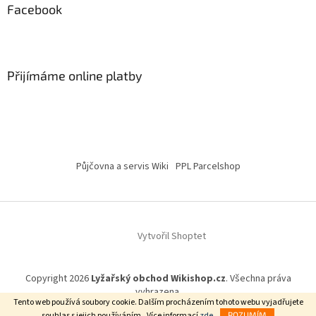
Facebook
Přijímáme online platby
Půjčovna a servis Wiki
PPL Parcelshop
Vytvořil Shoptet
Copyright 2026
Lyžařský obchod Wikishop.cz
. Všechna práva
vyhrazena.
Tento web používá soubory cookie. Dalším procházením tohoto webu vyjadřujete
souhlas s jejich používáním.. Více informací
zde
.
ROZUMÍM