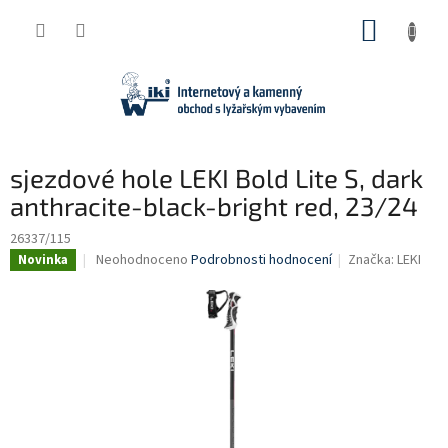
Přejít
NÁKUP
na
obsah
KOŠÍK
sjezdové hole LEKI Bold Lite S, dark
anthracite-black-bright red, 23/24
26337/115
Průměrné
Neohodnoceno
Podrobnosti hodnocení
Značka:
LEKI
Novinka
hodnocení
produktu
je
0,0
z
5
hvězdiček.