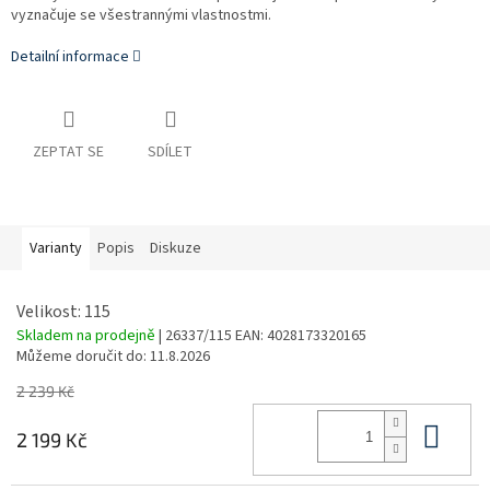
vyznačuje se všestrannými vlastnostmi.
Detailní informace
ZEPTAT SE
SDÍLET
Varianty
Popis
Diskuze
Velikost: 115
Skladem na prodejně
| 26337/115
EAN:
4028173320165
Můžeme doručit do:
11.8.2026
2 239 Kč
Do 
2 199 Kč