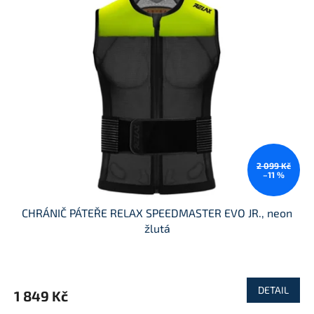
2 099 Kč
–11 %
CHRÁNIČ PÁTEŘE RELAX SPEEDMASTER EVO JR., neon
žlutá
DETAIL
1 849 Kč