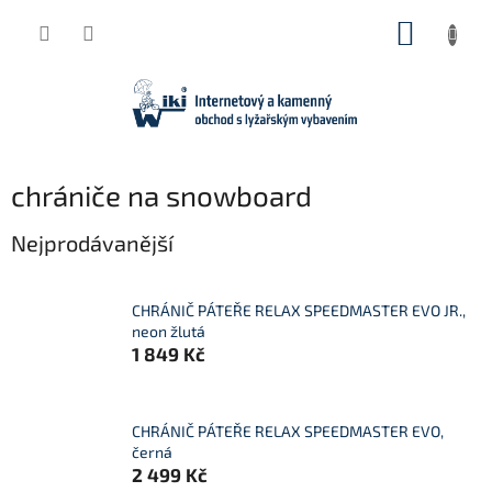
Přejít
NÁKUP
na
obsah
KOŠÍK
chrániče na snowboard
Nejprodávanější
CHRÁNIČ PÁTEŘE RELAX SPEEDMASTER EVO JR.,
neon žlutá
1 849 Kč
CHRÁNIČ PÁTEŘE RELAX SPEEDMASTER EVO,
černá
2 499 Kč