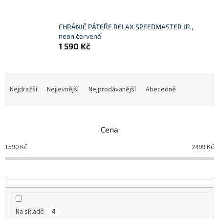
CHRÁNIČ PÁTEŘE RELAX SPEEDMASTER JR.,
neon červená
1 590 Kč
Ř
a
Nejdražší
Nejlevnější
Nejprodávanější
Abecedně
z
e
n
Cena
í
p
1590
Kč
2499
Kč
r
o
d
u
k
t
Na skladě
4
ů