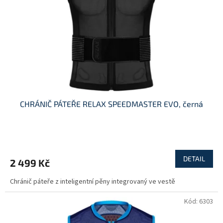
r
o
d
u
k
t
ů
CHRÁNIČ PÁTEŘE RELAX SPEEDMASTER EVO, černá
DETAIL
2 499 Kč
Chránič páteře z inteligentní pěny integrovaný ve vestě
Kód:
6303