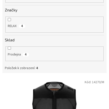
Značky
RELAX
4
Sklad
Prodejna
4
Položek k zobrazení:
4
V
Kód:
14270/M
ý
p
i
s
p