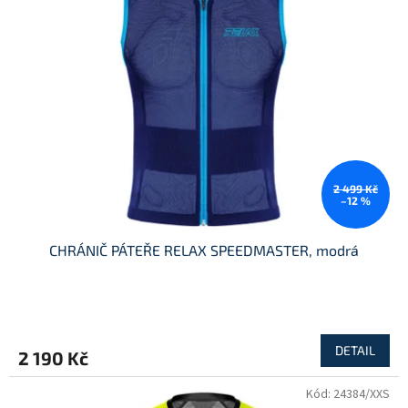
2 499 Kč
–12 %
CHRÁNIČ PÁTEŘE RELAX SPEEDMASTER, modrá
DETAIL
2 190 Kč
Kód:
24384/XXS