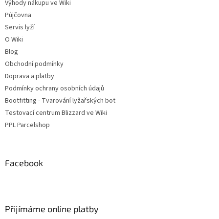
Výhody nákupu ve Wiki
s
u
Půjčovna
Servis lyží
O Wiki
Blog
Obchodní podmínky
Doprava a platby
Podmínky ochrany osobních údajů
Bootfitting - Tvarování lyžařských bot
Testovací centrum Blizzard ve Wiki
PPL Parcelshop
Facebook
Přijímáme online platby