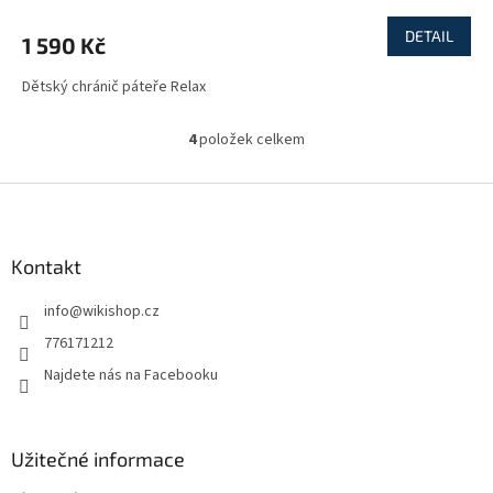
DETAIL
1 590 Kč
Dětský chránič páteře Relax
4
položek celkem
O
v
l
Z
á
á
d
p
a
a
Kontakt
c
t
í
info
@
wikishop.cz
í
p
r
776171212
v
Najdete nás na Facebooku
k
y
v
ý
Užitečné informace
p
i