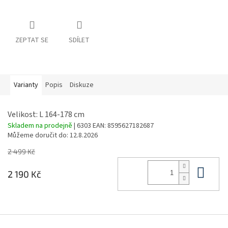
ZEPTAT SE
SDÍLET
Varianty
Popis
Diskuze
Velikost: L 164-178 cm
Skladem na prodejně
| 6303
EAN:
8595627182687
Můžeme doručit do:
12.8.2026
2 499 Kč
Do 
2 190 Kč
Z