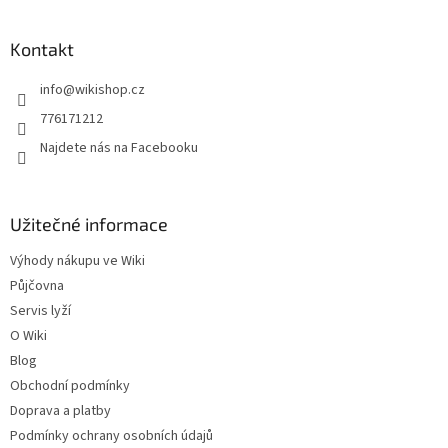
á
p
a
Kontakt
t
info
@
wikishop.cz
í
776171212
Najdete nás na Facebooku
Užitečné informace
Výhody nákupu ve Wiki
Půjčovna
Servis lyží
O Wiki
Blog
Obchodní podmínky
Doprava a platby
Podmínky ochrany osobních údajů