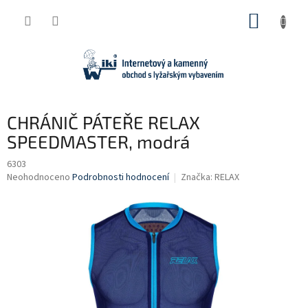
Přejít
NÁKUP
na
obsah
KOŠÍK
CHRÁNIČ PÁTEŘE RELAX
SPEEDMASTER, modrá
6303
Průměrné
Neohodnoceno
Podrobnosti hodnocení
Značka:
RELAX
hodnocení
produktu
je
0,0
z
5
hvězdiček.