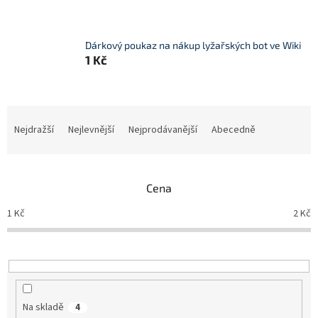
Dárkový poukaz na nákup lyžařských bot ve Wiki
1 Kč
Ř
a
Nejdražší
Nejlevnější
Nejprodávanější
Abecedně
z
e
n
Cena
í
p
1
Kč
2
Kč
r
o
d
u
k
t
Na skladě
4
ů