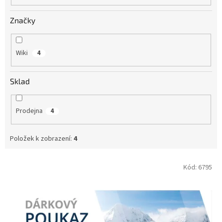
Značky
Wiki
4
Sklad
Prodejna
4
Položek k zobrazení:
4
V
Kód:
6795
ý
p
i
s
p