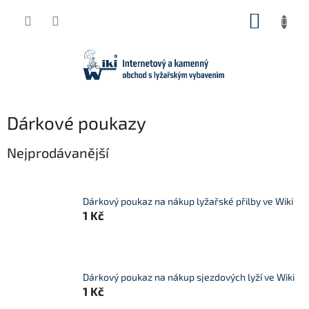
Přejít
NÁKUP
na
obsah
KOŠÍK
Dárkové poukazy
Nejprodávanější
Dárkový poukaz na nákup lyžařské přilby ve Wiki
1 Kč
Dárkový poukaz na nákup sjezdových lyží ve Wiki
1 Kč