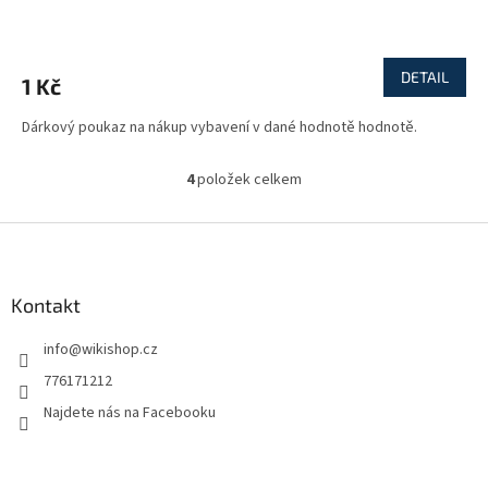
DETAIL
1 Kč
Dárkový poukaz na nákup vybavení v dané hodnotě hodnotě.
4
položek celkem
O
v
l
Z
á
á
d
p
a
a
Kontakt
c
t
í
info
@
wikishop.cz
í
p
r
776171212
v
Najdete nás na Facebooku
k
y
v
ý