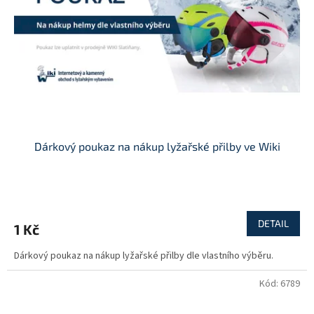
r
o
d
u
k
t
ů
Dárkový poukaz na nákup lyžařské přilby ve Wiki
DETAIL
1 Kč
Dárkový poukaz na nákup lyžařské přilby dle vlastního výběru.
Kód:
6789