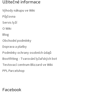
Užitečné informace
p
i
Výhody nákupu ve Wiki
s
u
Půjčovna
Servis lyží
O Wiki
Blog
Obchodní podmínky
Doprava a platby
Podmínky ochrany osobních údajů
Bootfitting - Tvarování lyžařských bot
Testovací centrum Blizzard ve Wiki
PPL Parcelshop
Facebook