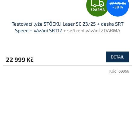
Z
37 475 Kč
–38 %
ZDARMA
D
Testovací lyže STÖCKLI Laser SC 23/25 + deska SRT
A
Speed + vázání SRT12
+ seřízení vázání ZDARMA
R
M
DETAIL
22 999 Kč
A
Kód:
69966