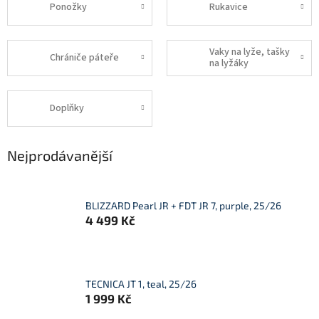
Ponožky
Rukavice
Vaky na lyže, tašky
Chrániče páteře
na lyžáky
Doplňky
Nejprodávanější
BLIZZARD Pearl JR + FDT JR 7, purple, 25/26
4 499 Kč
TECNICA JT 1, teal, 25/26
1 999 Kč