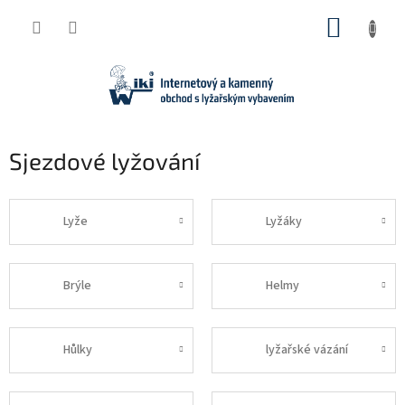
Přejít
NÁKUP
na
obsah
KOŠÍK
Sjezdové lyžování
Lyže
Lyžáky
Brýle
Helmy
Hůlky
lyžařské vázání