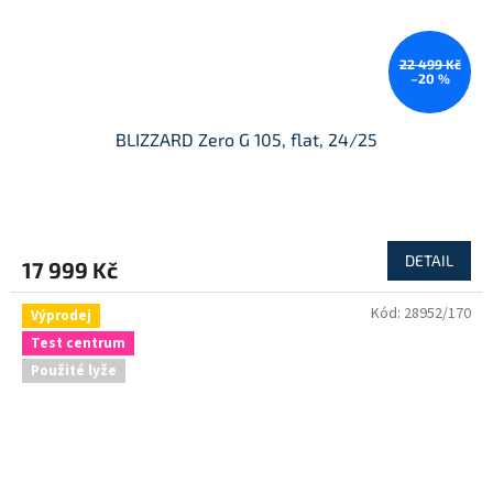
22 499 Kč
–20 %
BLIZZARD Zero G 105, flat, 24/25
DETAIL
17 999 Kč
Kód:
28952/170
Výprodej
Test centrum
Použité lyže