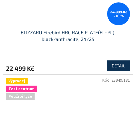
24 999 Kč
–10 %
BLIZZARD Firebird HRC RACE PLATE(FL+PL),
black/anthracite, 24/25
DETAIL
22 499 Kč
Kód:
28949/181
Výprodej
Test centrum
Použité lyže