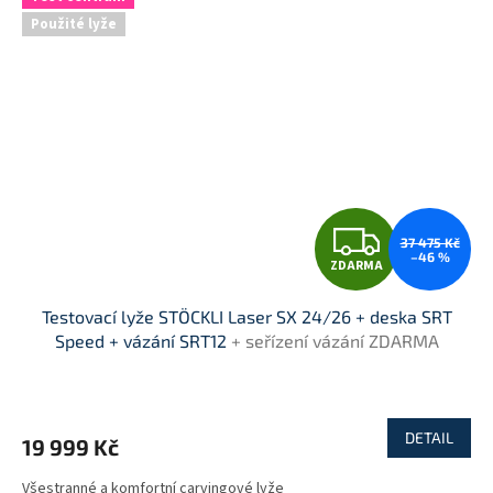
Použité lyže
Z
37 475 Kč
–46 %
ZDARMA
D
Testovací lyže STÖCKLI Laser SX 24/26 + deska SRT
A
Speed + vázání SRT12
+ seřízení vázání ZDARMA
R
M
DETAIL
19 999 Kč
A
Všestranné a komfortní carvingové lyže