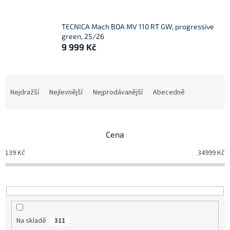
TECNICA Mach BOA MV 110 RT GW, progressive
green, 25/26
9 999 Kč
Ř
a
Nejdražší
Nejlevnější
Nejprodávanější
Abecedně
z
e
n
Cena
í
p
139
Kč
34999
Kč
r
o
d
u
k
t
Na skladě
311
ů