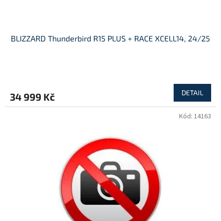
ů
BLIZZARD Thunderbird R15 PLUS + RACE XCELL14, 24/25
DETAIL
34 999 Kč
Kód:
14163