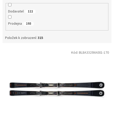
Dodavatel
121
Prodejna
193
Položek k zobrazení:
315
V
Kód:
BL8A3329XA001-170
ý
p
i
s
p
r
o
d
u
k
t