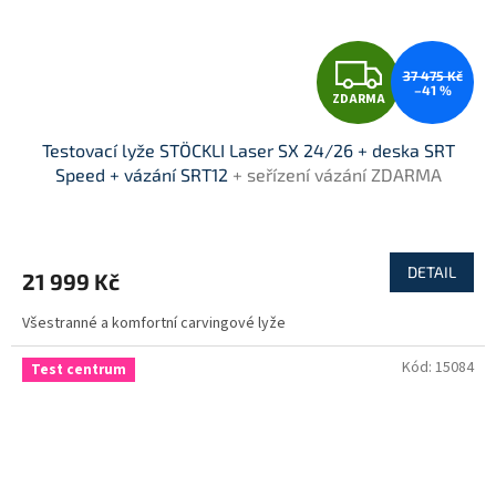
Z
37 475 Kč
–41 %
ZDARMA
D
Testovací lyže STÖCKLI Laser SX 24/26 + deska SRT
A
Speed + vázání SRT12
+ seřízení vázání ZDARMA
R
M
DETAIL
21 999 Kč
A
Všestranné a komfortní carvingové lyže
Kód:
15084
Test centrum