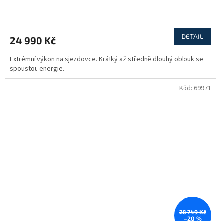
R
M
DETAIL
24 990 Kč
A
Extrémní výkon na sjezdovce. Krátký až středně dlouhý oblouk se
spoustou energie.
Kód:
69971
28 749 Kč
–20 %