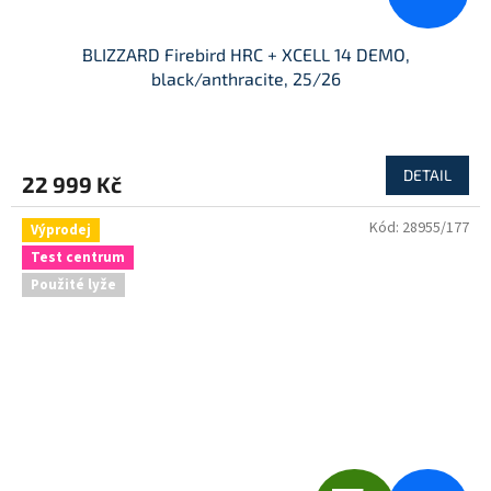
BLIZZARD Firebird HRC + XCELL 14 DEMO,
black/anthracite, 25/26
DETAIL
22 999 Kč
Kód:
28955/177
Výprodej
Test centrum
Použité lyže