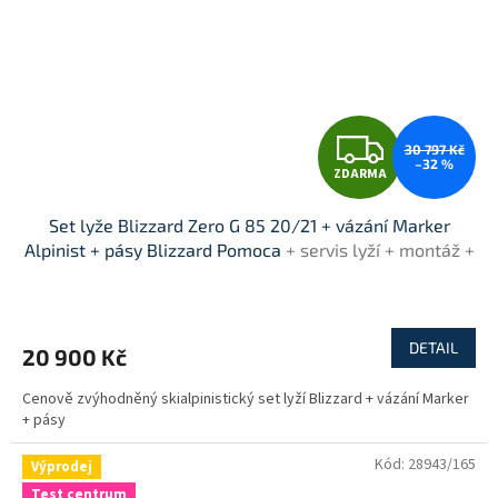
Z
30 797 Kč
–32 %
ZDARMA
D
Set lyže Blizzard Zero G 85 20/21 + vázání Marker
A
Alpinist + pásy Blizzard Pomoca
+ servis lyží + montáž +
seřízení vázání ZDARMA
R
M
DETAIL
20 900 Kč
A
Cenově zvýhodněný skialpinistický set lyží Blizzard + vázání Marker
+ pásy
Kód:
28943/165
Výprodej
Test centrum