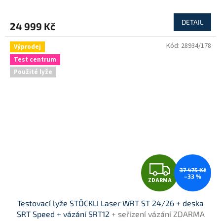
DETAIL
24 999 Kč
Kód:
28934/178
Výprodej
Test centrum
Použité lyže
Z
37 475 Kč
–33 %
ZDARMA
D
Testovací lyže STÖCKLI Laser WRT ST 24/26 + deska
A
SRT Speed + vázání SRT12
+ seřízení vázání ZDARMA