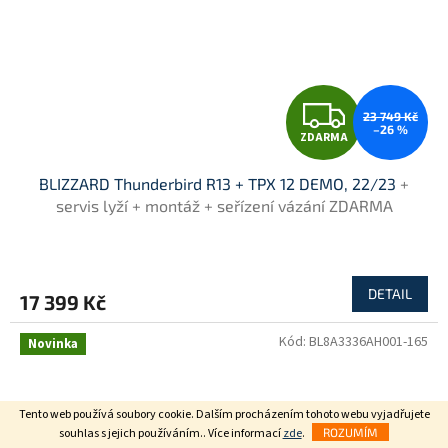
Z
23 749 Kč
–26 %
ZDARMA
D
BLIZZARD Thunderbird R13 + TPX 12 DEMO, 22/23
+
A
servis lyží + montáž + seřízení vázání ZDARMA
R
M
DETAIL
17 399 Kč
A
Kód:
BL8A3336AH001-165
Novinka
Tento web používá soubory cookie. Dalším procházením tohoto webu vyjadřujete
souhlas s jejich používáním.. Více informací
zde
.
ROZUMÍM