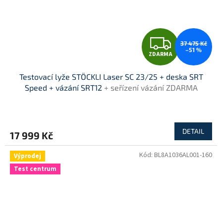
Z
37 475 Kč
–51 %
ZDARMA
D
Testovací lyže STÖCKLI Laser SC 23/25 + deska SRT
A
Speed + vázání SRT12
+ seřízení vázání ZDARMA
R
M
DETAIL
17 999 Kč
A
Kód:
BL8A1036AL001-160
Výprodej
Test centrum