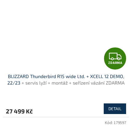
Z
ZDARMA
D
BLIZZARD Thunderbird R15 wide Ltd. + XCELL 12 DEMO,
A
22/23
+ servis lyží + montáž + seřízení vázání ZDARMA
R
M
DETAIL
27 499 Kč
A
Kód:
179597