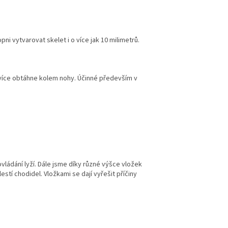
ni vytvarovat skelet i o více jak 10 milimetrů.
e více obtáhne kolem nohy. Účinné především v
vládání lyží. Dále jsme díky různé výšce vložek
stí chodidel. Vložkami se dají vyřešit příčiny