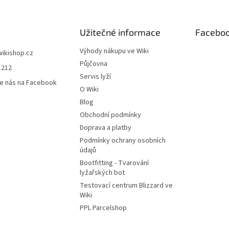
Užitečné informace
Facebo
Výhody nákupu ve Wiki
wikishop.cz
Půjčovna
1212
Servis lyží
e nás na Facebook
O Wiki
Blog
Obchodní podmínky
Doprava a platby
Podmínky ochrany osobních
údajů
Bootfitting - Tvarování
lyžařských bot
Testovací centrum Blizzard ve
Wiki
PPL Parcelshop