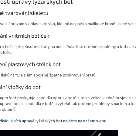
sti úpravy lyžařských bot
né tvarování skeletu
se k úpravám v oblasti kotníku, kloubů na palci a malíkové hraně. Jsme schop
ní vnitřních botiček
pro finální přizpůsobení boty na nohu. Doladí se drobné problémy a bota s
kotníku.
ní plastových stélek bot
tlaků nártu a s tím spojené špatné prokrvování prstů.
lní vložky do bot
uperfeet poskytuje chodidlu oporu v botě a to se velice kladně projeví na o
upravit pozici chodidla v botě a vyřešit tak drobné problémy s nártem a bole
roblémů.
ndividuálních upravě lyžařských bot najdete na našem webu.