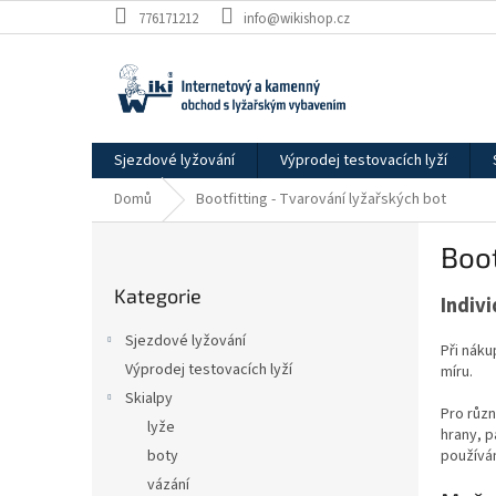
Přejít
776171212
info@wikishop.cz
na
obsah
Sjezdové lyžování
Výprodej testovacích lyží
Domů
Bootfitting - Tvarování lyžařských bot
P
Boot
o
Přeskočit
s
Kategorie
kategorie
Indiv
t
r
Sjezdové lyžování
Při nák
a
Výprodej testovacích lyží
míru.
n
Skialpy
n
Pro různ
í
lyže
hrany, p
p
používám
boty
a
vázání