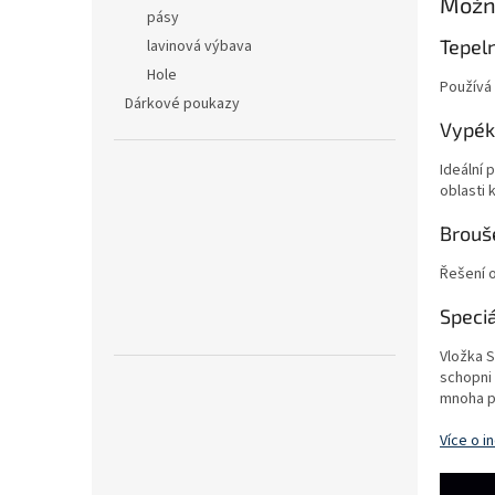
Možno
n
pásy
e
Tepel
lavinová výbava
l
Hole
Používá 
Dárkové poukazy
Vypéká
Ideální 
oblasti 
Brouše
Řešení o
Speciá
Vložka S
schopni 
mnoha p
Více o i