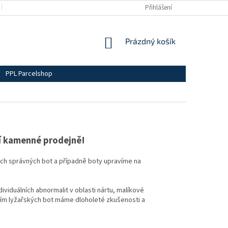
BLOG
OBCHODNÍ PODMÍNKY
DOPRAVA A PLATBY
Přihlášení
PODMÍN
NÁKUPNÍ
Prázdný košík
KOŠÍK
PPL Parcelshop
ší kamenné prodejně!
ch správných bot a případně boty upravíme na
ndividuálních abnormalit v oblasti nártu, malíkové
váním lyžařských bot máme dloholeté zkušenosti a