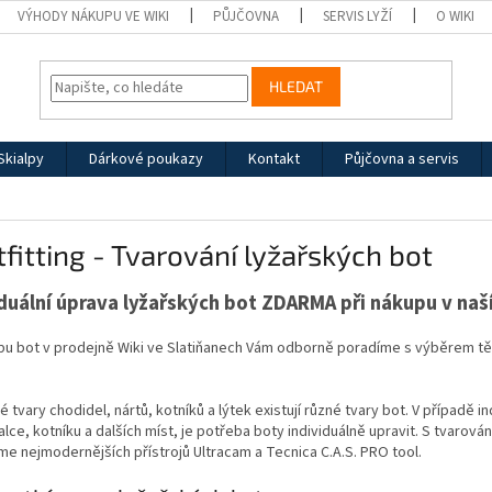
VÝHODY NÁKUPU VE WIKI
PŮJČOVNA
SERVIS LYŽÍ
O WIKI
HLEDAT
Skialpy
Dárkové poukazy
Kontakt
Půjčovna a servis
fitting - Tvarování lyžařských bot
iduální úprava lyžařských bot ZDARMA při nákupu v na
upu bot v prodejně Wiki ve Slatiňanech Vám odborně poradíme s výběrem tě
é tvary chodidel, nártů, kotníků a lýtek existují různé tvary bot. V případě i
alce, kotníku a dalších míst, je potřeba boty individuálně upravit. S tvaro
e nejmodernějších přístrojů Ultracam a Tecnica C.A.S. PRO tool.