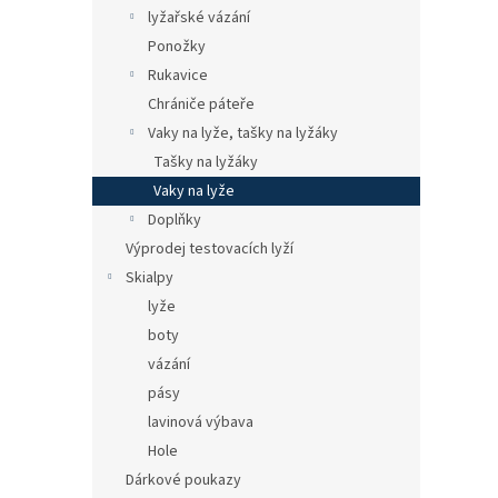
n
lyžařské vázání
e
Ponožky
l
Rukavice
Chrániče páteře
Vaky na lyže, tašky na lyžáky
Tašky na lyžáky
Vaky na lyže
Doplňky
Výprodej testovacích lyží
Skialpy
lyže
boty
vázání
pásy
lavinová výbava
Hole
Dárkové poukazy