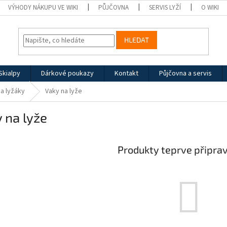
VÝHODY NÁKUPU VE WIKI
PŮJČOVNA
SERVIS LYŽÍ
O WIKI
HLEDAT
Skialpy
Dárkové poukazy
Kontakt
Půjčovna a servis
na lyžáky
Vaky na lyže
 na lyže
Produkty teprve připra