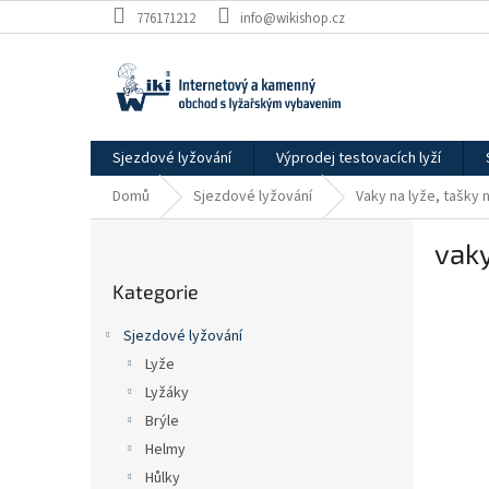
Přejít
776171212
info@wikishop.cz
na
obsah
Sjezdové lyžování
Výprodej testovacích lyží
Domů
Sjezdové lyžování
Vaky na lyže, tašky 
P
vaky
o
Přeskočit
s
Kategorie
kategorie
t
r
Sjezdové lyžování
a
Lyže
n
Lyžáky
n
í
Brýle
p
Helmy
a
Hůlky