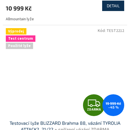
M
DETAIL
10 999 Kč
A
Allmountain lyže
Kód:
TEST2212
Výprodej
Test centrum
Použité lyže
Z
19 999 Kč
–45 %
ZDARMA
D
Testovací lyže BLIZZARD Brahma 88, vázání TYROLIA
A
ATTACK2, 21/22
+ seřízení vázání ZDARMA