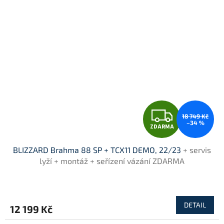
Z
18 749 Kč
–34 %
ZDARMA
D
BLIZZARD Brahma 88 SP + TCX11 DEMO, 22/23
+ servis
A
lyží + montáž + seřízení vázání ZDARMA
R
M
DETAIL
12 199 Kč
A