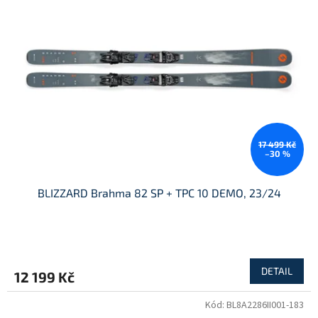
17 499 Kč
–30 %
BLIZZARD Brahma 82 SP + TPC 10 DEMO, 23/24
DETAIL
12 199 Kč
Kód:
BL8A2286II001-183