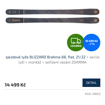
Z
15 599 Kč
–7 %
ZDARMA
D
sjezdové lyže BLIZZARD Brahma 88, flat, 21/22
+ servis
A
lyží + montáž + seřízení vázání ZDARMA
R
M
DETAIL
14 499 Kč
A
Kód:
34010