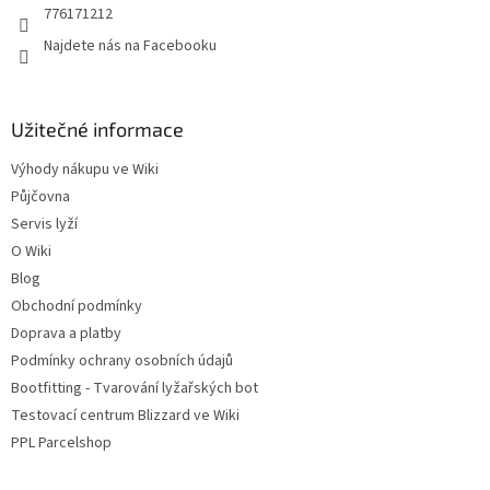
r
776171212
v
Najdete nás na Facebooku
k
y
v
ý
Užitečné informace
p
i
Výhody nákupu ve Wiki
s
u
Půjčovna
Servis lyží
O Wiki
Blog
Obchodní podmínky
Doprava a platby
Podmínky ochrany osobních údajů
Bootfitting - Tvarování lyžařských bot
Testovací centrum Blizzard ve Wiki
PPL Parcelshop