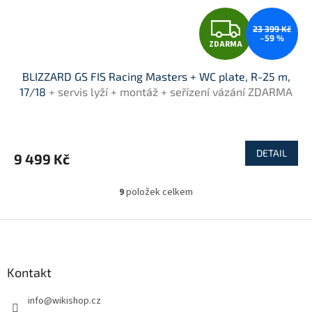
Z
23 399 Kč
–59 %
ZDARMA
D
BLIZZARD GS FIS Racing Masters + WC plate, R-25 m,
A
17/18
+ servis lyží + montáž + seřízení vázání ZDARMA
R
M
DETAIL
9 499 Kč
A
9
položek celkem
O
v
l
Z
á
á
d
p
a
a
Kontakt
c
t
í
info
@
wikishop.cz
í
p