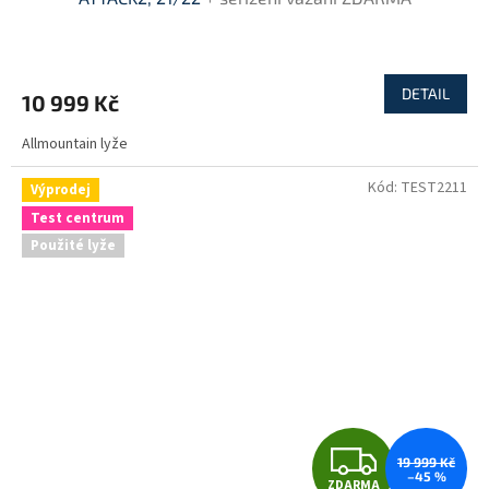
R
M
DETAIL
10 999 Kč
A
Allmountain lyže
Kód:
TEST2211
Výprodej
Test centrum
Použité lyže
Z
19 999 Kč
–45 %
ZDARMA