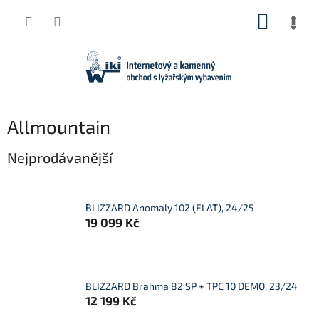
Přejít
NÁKUP
na
obsah
KOŠÍK
Allmountain
Nejprodávanější
BLIZZARD Anomaly 102 (FLAT), 24/25
19 099 Kč
BLIZZARD Brahma 82 SP + TPC 10 DEMO, 23/24
12 199 Kč