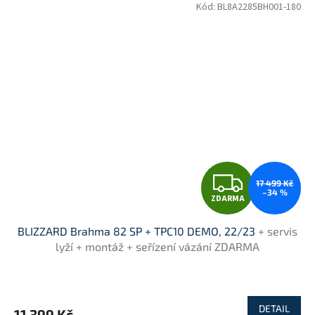
Kód:
BL8A2285BH001-180
Z
17 499 Kč
–34 %
ZDARMA
D
BLIZZARD Brahma 82 SP + TPC10 DEMO, 22/23
+ servis
A
lyží + montáž + seřízení vázání ZDARMA
R
M
DETAIL
11 399 Kč