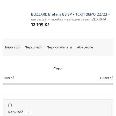
BLIZZARD Brahma 88 SP + TCX11 DEMO, 22/23
+
servis lyží + montáž + seřízení vázání ZDARMA
12 199 Kč
Ř
a
Nejdražší
Nejlevnější
Nejprodávanější
Abecedně
z
e
n
Cena
í
p
9499
Kč
19099
Kč
r
o
d
u
k
t
Na skladě
9
ů