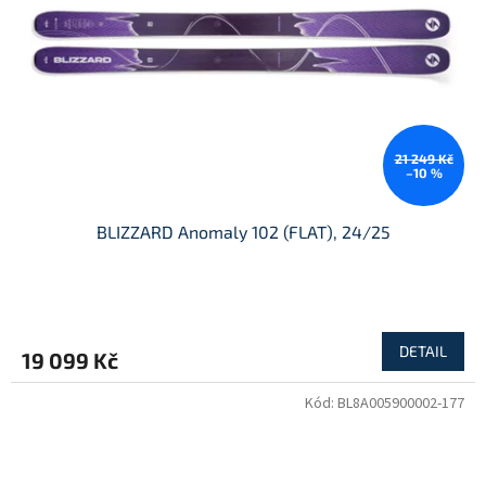
r
o
d
u
k
t
ů
21 249 Kč
–10 %
BLIZZARD Anomaly 102 (FLAT), 24/25
DETAIL
19 099 Kč
Kód:
BL8A005900002-177