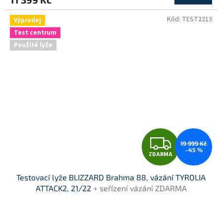
A
Kód:
TEST2213
Výprodej
Test centrum
Použité lyže
Z
19 999 Kč
–45 %
ZDARMA
D
Testovací lyže BLIZZARD Brahma 88, vázání TYROLIA
A
ATTACK2, 21/22
+ seřízení vázání ZDARMA
R