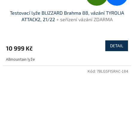
D
Testovací lyže BLIZZARD Brahma 88, vázání TYROLIA
A
ATTACK2, 21/22
+ seřízení vázání ZDARMA
R
M
DETAIL
10 999 Kč
A
Allmountain lyže
Kód:
7BLGSFISRAC-184