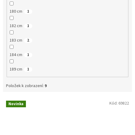
180 cm
1
182 cm
1
183 cm
2
184 cm
1
189 cm
1
Položek k zobrazení:
9
V
Kód:
69822
Novinka
ý
p
i
s
p