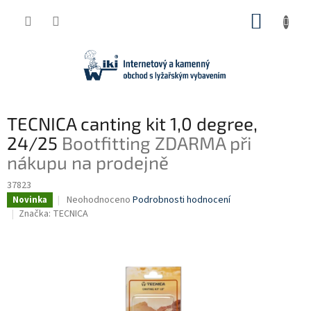
Přejít
NÁKUP
na
obsah
KOŠÍK
TECNICA canting kit 1,0 degree,
24/25
Bootfitting ZDARMA při
nákupu na prodejně
37823
Průměrné
Neohodnoceno
Podrobnosti hodnocení
Novinka
hodnocení
Značka:
TECNICA
produktu
je
0,0
z
5
hvězdiček.