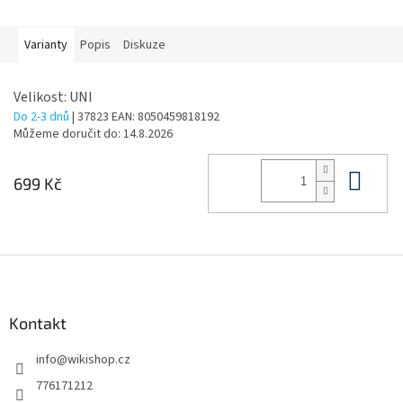
Varianty
Popis
Diskuze
Velikost: UNI
Do 2-3 dnů
| 37823
EAN:
8050459818192
Můžeme doručit do:
14.8.2026
Do 
699 Kč
Z
á
p
a
Kontakt
t
info
@
wikishop.cz
í
776171212