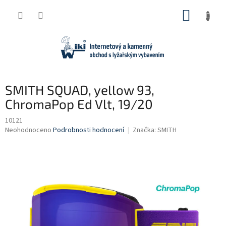
Přejít
NÁKUP
na
obsah
KOŠÍK
SMITH SQUAD, yellow 93,
ChromaPop Ed Vlt, 19/20
10121
Průměrné
Neohodnoceno
Podrobnosti hodnocení
Značka:
SMITH
hodnocení
produktu
je
0,0
z
5
hvězdiček.