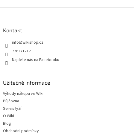
Z
á
p
a
Kontakt
t
info
@
wikishop.cz
í
776171212
Najdete nás na Facebooku
Užitečné informace
Výhody nákupu ve Wiki
Půjčovna
Servis lyží
O Wiki
Blog
Obchodní podmínky