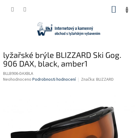
Přejít
NÁKUP
na
obsah
KOŠÍK
lyžařské brýle BLIZZARD Ski Gog.
906 DAX, black, amber1
BLLB906-DAXBLA
Průměrné
Neohodnoceno
Podrobnosti hodnocení
Značka:
BLIZZARD
hodnocení
produktu
je
0,0
z
5
hvězdiček.