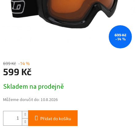
699 Kč
–14 %
699 Kč
–14 %
599 Kč
Měrná
Skladem na prodejně
cena:
Můžeme doručit do:
10.8.2026
Přidat do košíku