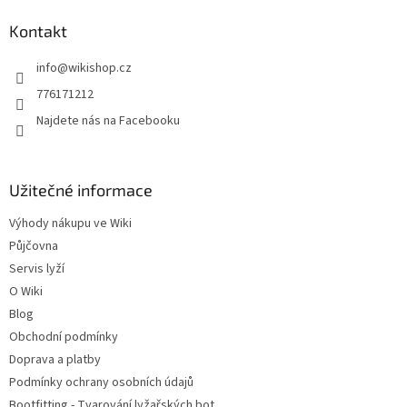
p
a
Kontakt
t
info
@
wikishop.cz
í
776171212
Najdete nás na Facebooku
Užitečné informace
Výhody nákupu ve Wiki
Půjčovna
Servis lyží
O Wiki
Blog
Obchodní podmínky
Doprava a platby
Podmínky ochrany osobních údajů
Bootfitting - Tvarování lyžařských bot