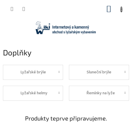
Přejít
NÁKUP
na
obsah
KOŠÍK
Doplňky
Lyžařské brýle
Sluneční brýle
Lyžařské helmy
Řemínky na lyže
Produkty teprve připravujeme.