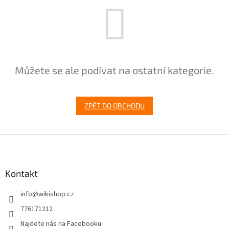
Můžete se ale podívat na ostatní kategorie.
ZPĚT DO OBCHODU
Z
á
p
a
Kontakt
t
info
@
wikishop.cz
í
776171212
Najdete nás na Facebooku