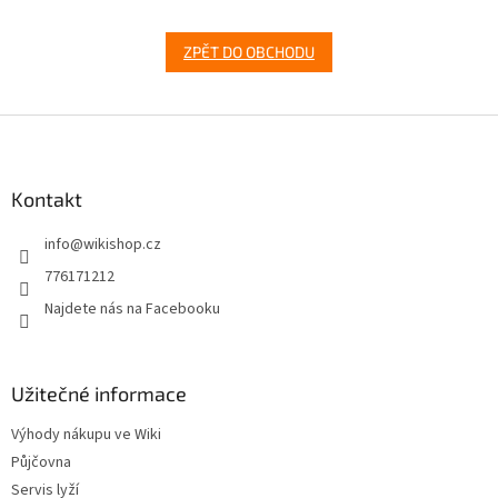
ZPĚT DO OBCHODU
Z
á
p
a
Kontakt
t
info
@
wikishop.cz
í
776171212
Najdete nás na Facebooku
Užitečné informace
Výhody nákupu ve Wiki
Půjčovna
Servis lyží