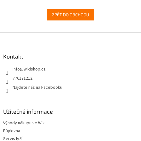
ZPĚT DO OBCHODU
Z
á
p
a
Kontakt
t
info
@
wikishop.cz
í
776171212
Najdete nás na Facebooku
Užitečné informace
Výhody nákupu ve Wiki
Půjčovna
Servis lyží