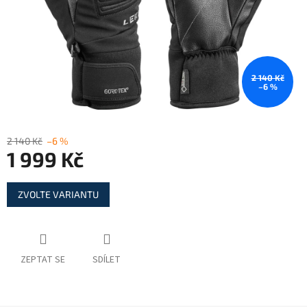
2 140 Kč
–6 %
2 140 Kč
–6 %
1 999 Kč
Měrná
ZVOLTE VARIANTU
cena:
ZEPTAT SE
SDÍLET