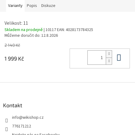
Varianty
Popis
Diskuze
Velikost: 11
Skladem na prodejně
| 10117
EAN:
4028173784325
Můžeme doručit do:
12.8.2026
2 140 Kč
Do 
1 999 Kč
Z
á
p
a
Kontakt
t
info
@
wikishop.cz
í
776171212
Najdete nás na Facebooku