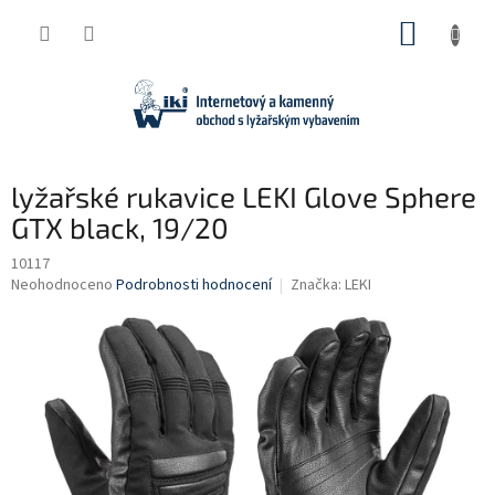
Přejít
NÁKUP
na
obsah
KOŠÍK
lyžařské rukavice LEKI Glove Sphere
GTX black, 19/20
10117
Průměrné
Neohodnoceno
Podrobnosti hodnocení
Značka:
LEKI
hodnocení
produktu
je
0,0
z
5
hvězdiček.