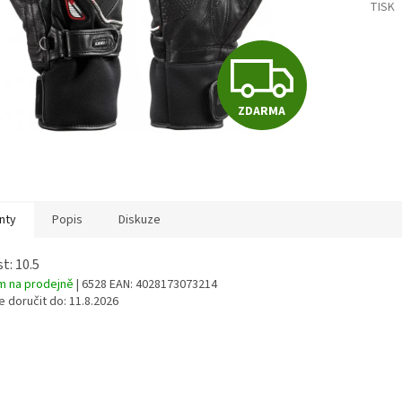
TISK
Z
ZDARMA
D
A
nty
Popis
Diskuze
R
t: 10.5
m na prodejně
| 6528
EAN:
4028173073214
 doručit do:
11.8.2026
M
A