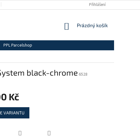
BLOG
OBCHODNÍ PODMÍNKY
DOPRAVA A PLATBY
Přihlášení
PODMÍN
NÁKUPNÍ
Prázdný košík
KOŠÍK
PPL Parcelshop
d System black-chrome
6528
00 Kč
E VARIANTU