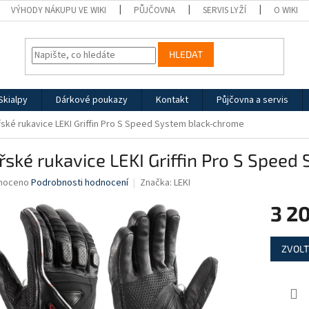
VÝHODY NÁKUPU VE WIKI
PŮJČOVNA
SERVIS LYŽÍ
O WIKI
HLEDAT
Skialpy
Dárkové poukazy
Kontakt
Půjčovna a servis
řské rukavice LEKI Griffin Pro S Speed System black-chrome
řské rukavice LEKI Griffin Pro S Spee
né
noceno
Podrobnosti hodnocení
Značka:
LEKI
ní
3 2
u
Měrná
ZVOLT
cena:
ek.