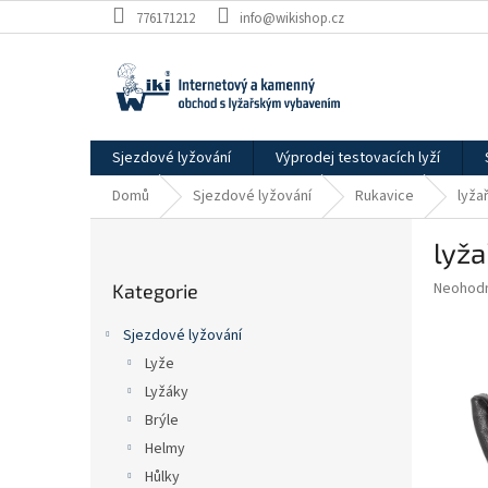
Přejít
776171212
info@wikishop.cz
na
obsah
Sjezdové lyžování
Výprodej testovacích lyží
Domů
Sjezdové lyžování
Rukavice
lyža
P
lyža
o
Přeskočit
s
Průměr
Neohod
Kategorie
kategorie
t
hodnoce
r
produkt
Sjezdové lyžování
a
je
Lyže
0,0
n
z
Lyžáky
n
5
í
Brýle
hvězdič
p
Helmy
a
Hůlky