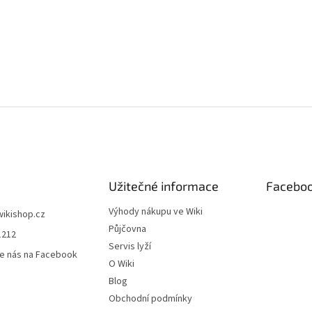
Užitečné informace
Facebo
Výhody nákupu ve Wiki
wikishop.cz
Půjčovna
1212
Servis lyží
e nás na Facebook
O Wiki
Blog
Obchodní podmínky