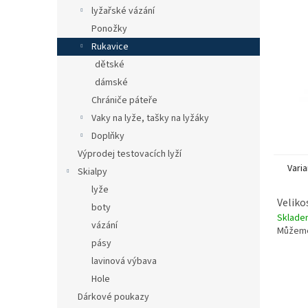
n
lyžařské vázání
e
Ponožky
l
Rukavice
dětské
dámské
Chrániče páteře
Vaky na lyže, tašky na lyžáky
Doplňky
Výprodej testovacích lyží
Varia
Skialpy
lyže
Velikos
boty
Sklade
vázání
Můžeme
pásy
lavinová výbava
Hole
Dárkové poukazy