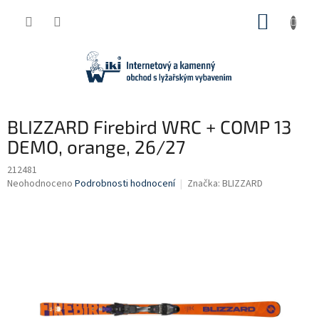
Přejít
NÁKUP
na
obsah
KOŠÍK
BLIZZARD Firebird WRC + COMP 13
DEMO, orange, 26/27
212481
Průměrné
Neohodnoceno
Podrobnosti hodnocení
Značka:
BLIZZARD
hodnocení
produktu
je
0,0
z
5
hvězdiček.