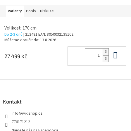
Varianty
Popis
Diskuze
Velikost: 170 cm
Do 2-3 dnů
| 212481
EAN:
8050032139102
Můžeme doručit do:
13.8.2026
Do 
27 499 Kč
Z
á
p
a
Kontakt
t
info
@
wikishop.cz
í
776171212
Najdete nás na Facebooku