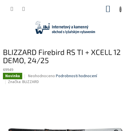
Přejít
NÁKUP
na
obsah
KOŠÍK
BLIZZARD Firebird RS TI + XCELL 12
DEMO, 24/25
69949
Průměrné
Neohodnoceno
Podrobnosti hodnocení
Novinka
hodnocení
Značka:
BLIZZARD
produktu
je
0,0
z
5
hvězdiček.