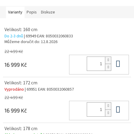
Varianty
Popis
Diskuze
Velikost: 160 cm
Do 2-3 dnů
| 69949
EAN:
8050032060833
Můžeme doručit do:
12.8.2026
22 499 Kč
Do 
16 999 Kč
Velikost: 172 cm
Vyprodáno
| 69951
EAN:
8050032060857
22 499 Kč
Do 
16 999 Kč
Velikost: 178 cm