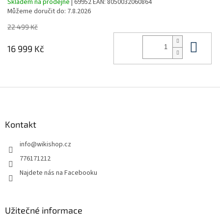
Skladem na prodejně
| 69952
EAN:
8050032060864
Můžeme doručit do:
7.8.2026
22 499 Kč
Do 
16 999 Kč
Z
á
p
a
Kontakt
t
info
@
wikishop.cz
í
776171212
Najdete nás na Facebooku
Užitečné informace