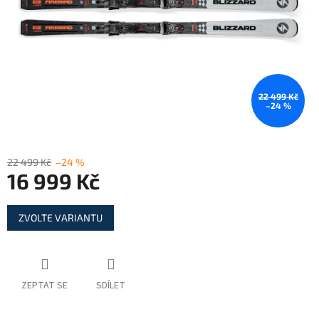
22 499 Kč
–24 %
22 499 Kč
–24 %
16 999 Kč
Měrná
ZVOLTE VARIANTU
cena:
ZEPTAT SE
SDÍLET