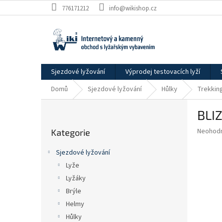
Přejít
776171212
info@wikishop.cz
na
obsah
Sjezdové lyžování
Výprodej testovacích lyží
Domů
Sjezdové lyžování
Hůlky
Trekkin
P
BLI
o
Přeskočit
s
Průměr
Neohod
Kategorie
kategorie
t
hodnoce
r
produkt
Sjezdové lyžování
a
je
Lyže
0,0
n
z
Lyžáky
n
5
í
Brýle
hvězdič
p
Helmy
a
Hůlky