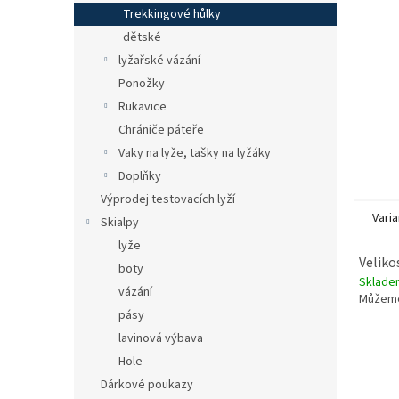
n
Trekkingové hůlky
e
dětské
l
lyžařské vázání
Ponožky
Rukavice
Chrániče páteře
Vaky na lyže, tašky na lyžáky
Doplňky
Výprodej testovacích lyží
Varia
Skialpy
lyže
Veliko
boty
Sklade
vázání
Můžeme
pásy
lavinová výbava
Hole
Dárkové poukazy