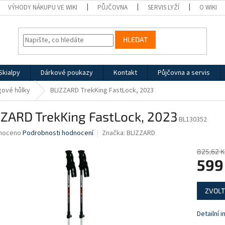
VÝHODY NÁKUPU VE WIKI
PŮJČOVNA
SERVIS LYŽÍ
O WIKI
HLEDAT
Skialpy
Dárkové poukazy
Kontakt
Půjčovna a servis
gové hůlky
BLIZZARD TrekKing FastLock, 2023
ZZARD TrekKing FastLock, 2023
BL130352
né
noceno
Podrobnosti hodnocení
Značka:
BLIZZARD
ní
u
825,62 K
599
Měrná
ZVOLT
cena:
ek.
Detailní 