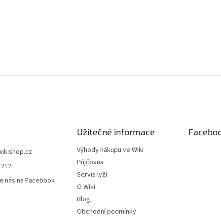
Užitečné informace
Facebo
Výhody nákupu ve Wiki
wikishop.cz
Půjčovna
1212
Servis lyží
e nás na Facebook
O Wiki
Blog
Obchodní podmínky