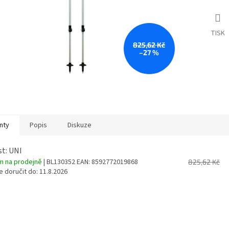
TISK
825,62 Kč
–27 %
nty
Popis
Diskuze
st: UNI
m na prodejně
| BL130352
EAN:
8592772019868
825,62 Kč
 doručit do:
11.8.2026