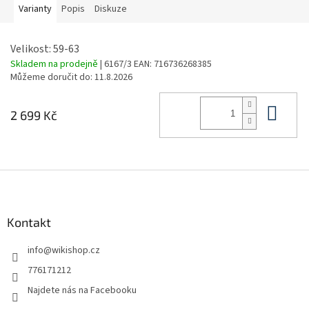
Varianty
Popis
Diskuze
Velikost: 59-63
Skladem na prodejně
| 6167/3
EAN:
716736268385
Můžeme doručit do:
11.8.2026
Do 
2 699 Kč
Z
á
p
a
Kontakt
t
info
@
wikishop.cz
í
776171212
Najdete nás na Facebooku