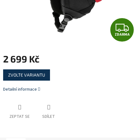
Z
ZDARMA
D
A
2 699 Kč
R
Měrná
ZVOLTE VARIANTU
cena:
M
Detailní informace
A
ZEPTAT SE
SDÍLET