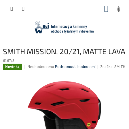
Přejít
NÁKUP
na
obsah
KOŠÍK
SMITH MISSION, 20/21, MATTE LAVA
6167/3
Průměrné
Neohodnoceno
Podrobnosti hodnocení
Značka:
SMITH
Novinka
hodnocení
produktu
je
0,0
z
5
hvězdiček.