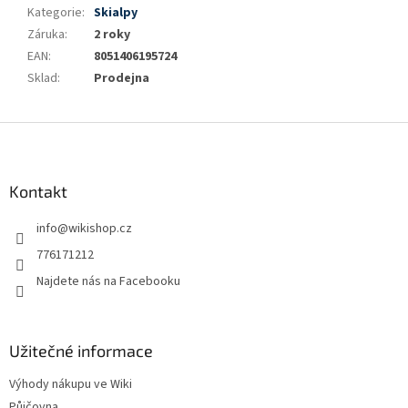
Kategorie
:
Skialpy
Záruka
:
2 roky
EAN
:
8051406195724
Sklad
:
Prodejna
Z
á
p
a
Kontakt
t
info
@
wikishop.cz
í
776171212
Najdete nás na Facebooku
Užitečné informace
Výhody nákupu ve Wiki
Půjčovna