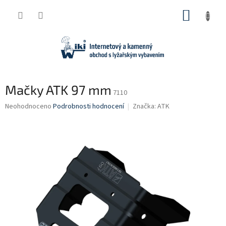
Přejít
NÁKUP
na
obsah
KOŠÍK
Mačky ATK 97 mm
7110
Průměrné
Neohodnoceno
Podrobnosti hodnocení
Značka:
ATK
hodnocení
produktu
je
0,0
z
5
hvězdiček.