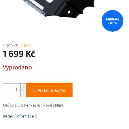
1 890 Kč
–10 %
1 890 Kč
–10 %
1 699 Kč
Měrná
Vyprodáno
cena:
Přidat do košíku
Mačky z ultralehké, hliníkové slitiny.
Detailní informace