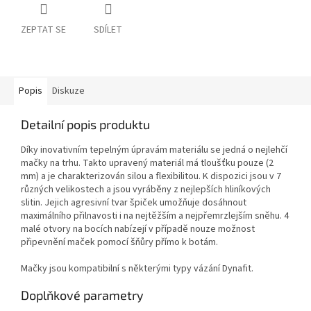
ZEPTAT SE
SDÍLET
Popis
Diskuze
Detailní popis produktu
Díky inovativním tepelným úpravám materiálu se jedná o nejlehčí
mačky na trhu. Takto upravený materiál má tloušťku pouze (2
mm) a je charakterizován silou a flexibilitou. K dispozici jsou v 7
různých velikostech a jsou vyráběny z nejlepších hliníkových
slitin. Jejich agresivní tvar špiček umožňuje dosáhnout
maximálního přilnavosti i na nejtěžším a nejpřemrzlejším sněhu. 4
malé otvory na bocích nabízejí v případě nouze možnost
připevnění maček pomocí šňůry přímo k botám.
Mačky jsou kompatibilní s některými typy vázání Dynafit.
Doplňkové parametry