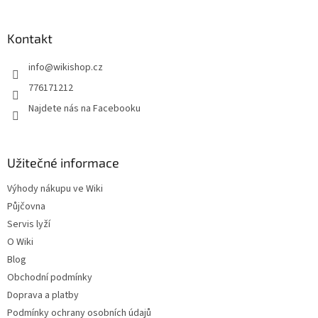
á
p
a
Kontakt
t
info
@
wikishop.cz
í
776171212
Najdete nás na Facebooku
Užitečné informace
Výhody nákupu ve Wiki
Půjčovna
Servis lyží
O Wiki
Blog
Obchodní podmínky
Doprava a platby
Podmínky ochrany osobních údajů