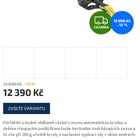
Z
13 890 Kč
–10 %
ZDARMA
D
A
R
M
A
13 890 Kč
–10 %
12 390 Kč
Měrná
ZVOLTE VARIANTU
cena:
Perfektní a hodně oblíbené vázání s novou automatickou brzdou a
dvěma stoupacími podložkami bude bestseller nadcházejících sezon a
to vše při 280 g včetně brzdy a nastavení vypínací síly v obou směrech.