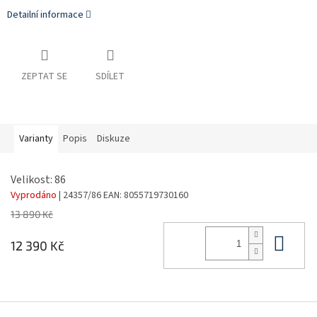
Detailní informace
ZEPTAT SE
SDÍLET
Varianty
Popis
Diskuze
Velikost: 86
Vyprodáno
| 24357/86
EAN:
8055719730160
13 890 Kč
Do 
12 390 Kč
Z