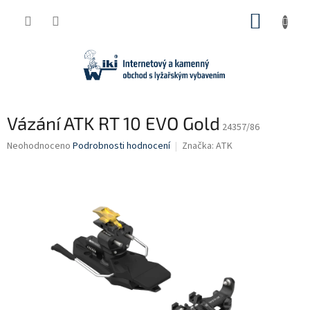
Přejít
NÁKUP
na
obsah
KOŠÍK
Vázání ATK RT 10 EVO Gold
24357/86
Průměrné
Neohodnoceno
Podrobnosti hodnocení
Značka:
ATK
hodnocení
produktu
je
0,0
z
5
hvězdiček.