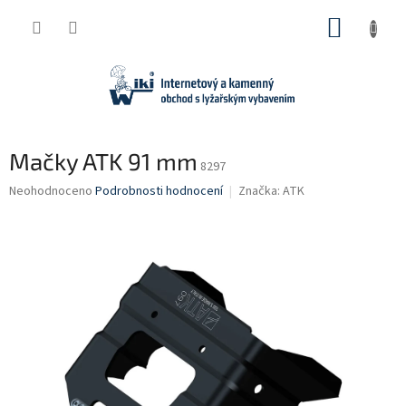
Přejít
NÁKUP
na
obsah
KOŠÍK
Mačky ATK 91 mm
8297
Průměrné
Neohodnoceno
Podrobnosti hodnocení
Značka:
ATK
hodnocení
produktu
je
0,0
z
5
hvězdiček.