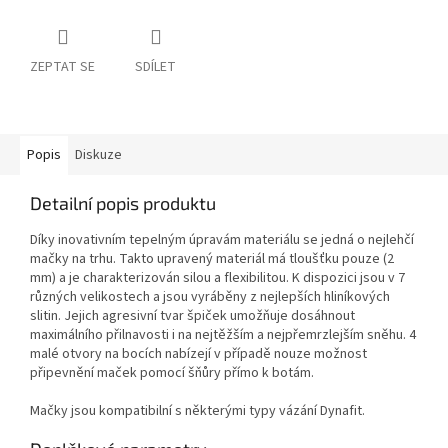
ZEPTAT SE
SDÍLET
Popis
Diskuze
Detailní popis produktu
Díky inovativním tepelným úpravám materiálu se jedná o nejlehčí
mačky na trhu. Takto upravený materiál má tloušťku pouze (2
mm) a je charakterizován silou a flexibilitou. K dispozici jsou v 7
různých velikostech a jsou vyráběny z nejlepších hliníkových
slitin. Jejich agresivní tvar špiček umožňuje dosáhnout
maximálního přilnavosti i na nejtěžším a nejpřemrzlejším sněhu. 4
malé otvory na bocích nabízejí v případě nouze možnost
připevnění maček pomocí šňůry přímo k botám.
Mačky jsou kompatibilní s některými typy vázání Dynafit.