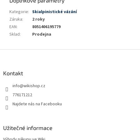
Doplňkové parametry
Kategorie
:
Skialpinistické vázání
Záruka
:
2 roky
EAN
:
8051406195779
Sklad
:
Prodejna
Z
á
p
a
Kontakt
t
info
@
wikishop.cz
í
776171212
Najdete nás na Facebooku
Užitečné informace
Výhody nákupu ve Wiki