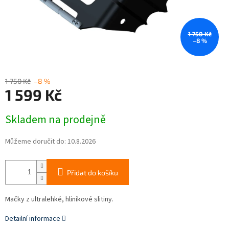
1 750 Kč
–8 %
1 750 Kč
–8 %
1 599 Kč
Měrná
Skladem na prodejně
cena:
Můžeme doručit do:
10.8.2026
Přidat do košíku
Mačky z ultralehké, hliníkové slitiny.
Detailní informace