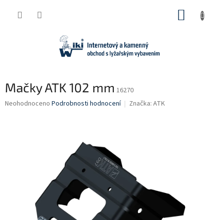
Přejít
NÁKUP
na
obsah
KOŠÍK
Mačky ATK 102 mm
16270
Průměrné
Neohodnoceno
Podrobnosti hodnocení
Značka:
ATK
hodnocení
produktu
je
0,0
z
5
hvězdiček.