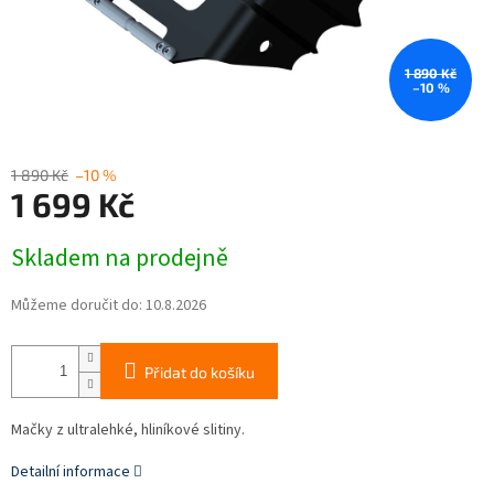
1 890 Kč
–10 %
1 890 Kč
–10 %
1 699 Kč
Měrná
Skladem na prodejně
cena:
Můžeme doručit do:
10.8.2026
Přidat do košíku
Mačky z ultralehké, hliníkové slitiny.
Detailní informace