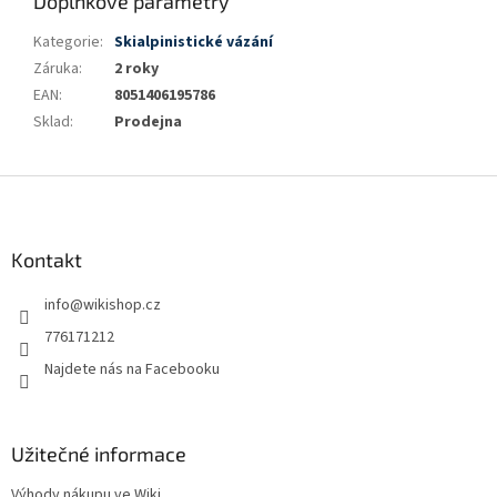
Doplňkové parametry
Kategorie
:
Skialpinistické vázání
Záruka
:
2 roky
EAN
:
8051406195786
Sklad
:
Prodejna
Z
á
p
a
Kontakt
t
info
@
wikishop.cz
í
776171212
Najdete nás na Facebooku
Užitečné informace
Výhody nákupu ve Wiki