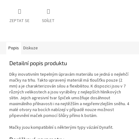
ZEPTAT SE
SDÍLET
Popis
Diskuze
Detailní popis produktu
Díky inovativním tepelným úpravám materiálu se jedná o nejlehčí
mačky na trhu. Takto upravený materiál má tloušťku pouze (2
mm) a je charakterizován silou a flexibilitou. K dispozici jsou v 7
různých velikostech a jsou vyráběny z nejlepších hliníkových
slitin. Jejich agresivní tvar špiček umožňuje dosáhnout
maximálního přilnavosti i na nejtěžším a nejpřemrzlejším sněhu. 4
malé otvory na bocích nabízejí v případě nouze možnost
připevnění maček pomocí šňůry přímo k botám.
Mačky jsou kompatibilní s některými typy vázání Dynafit.