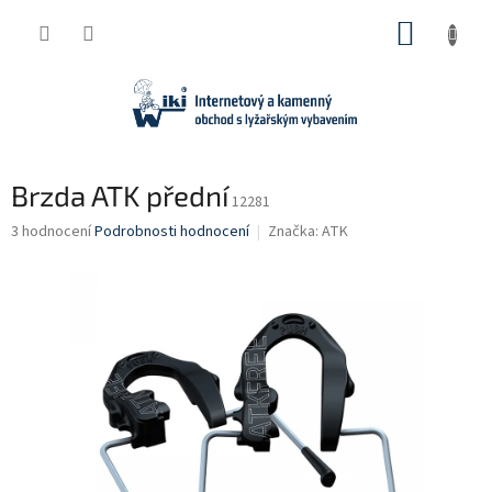
Přejít
NÁKUP
na
obsah
KOŠÍK
Brzda ATK přední
12281
Průměrné
3 hodnocení
Podrobnosti hodnocení
Značka:
ATK
hodnocení
produktu
je
1,7
z
5
hvězdiček.