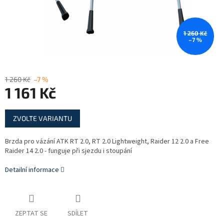
1 260 Kč
–7 %
1 260 Kč
–7 %
1 161 Kč
Měrná
ZVOLTE VARIANTU
cena:
Brzda pro vázání ATK RT 2.0, RT 2.0 Lightweight, Raider 12 2.0 a Free
Raider 14 2.0 - funguje při sjezdu i stoupání
Detailní informace
ZEPTAT SE
SDÍLET