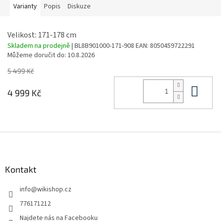
Varianty
Popis
Diskuze
Velikost: 171-178 cm
Skladem na prodejně
| BL8B901000-171-908
EAN:
8050459722291
Můžeme doručit do:
10.8.2026
5 499 Kč
Do 
4 999 Kč
Z
á
p
a
Kontakt
t
info
@
wikishop.cz
í
776171212
Najdete nás na Facebooku