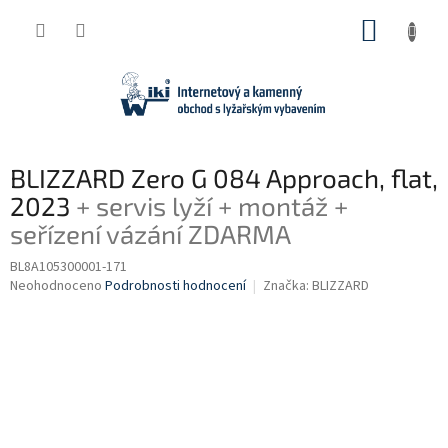
Přejít
NÁKUP
na
obsah
KOŠÍK
BLIZZARD Zero G 084 Approach, flat,
2023
+ servis lyží + montáž +
seřízení vázání ZDARMA
BL8A105300001-171
Průměrné
Neohodnoceno
Podrobnosti hodnocení
Značka:
BLIZZARD
hodnocení
produktu
je
0,0
z
5
hvězdiček.