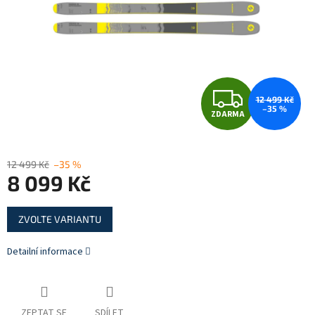
Z
12 499 Kč
–35 %
ZDARMA
D
A
12 499 Kč
–35 %
8 099 Kč
R
Měrná
M
ZVOLTE VARIANTU
cena:
A
Detailní informace
ZEPTAT SE
SDÍLET