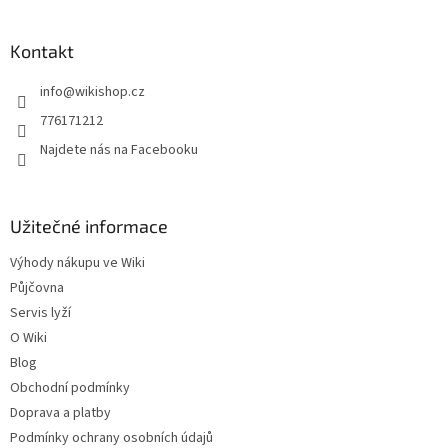
á
p
a
Kontakt
t
info
@
wikishop.cz
í
776171212
Najdete nás na Facebooku
Užitečné informace
Výhody nákupu ve Wiki
Půjčovna
Servis lyží
O Wiki
Blog
Obchodní podmínky
Doprava a platby
Podmínky ochrany osobních údajů