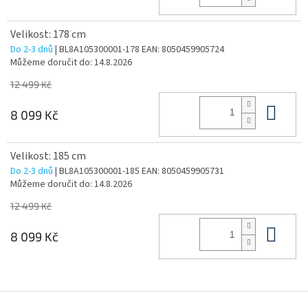
Velikost: 178 cm
Do 2-3 dnů
| BL8A105300001-178
EAN:
8050459905724
Můžeme doručit do:
14.8.2026
12 499 Kč
Do 
8 099 Kč
Velikost: 185 cm
Do 2-3 dnů
| BL8A105300001-185
EAN:
8050459905731
Můžeme doručit do:
14.8.2026
12 499 Kč
Do 
8 099 Kč
Z