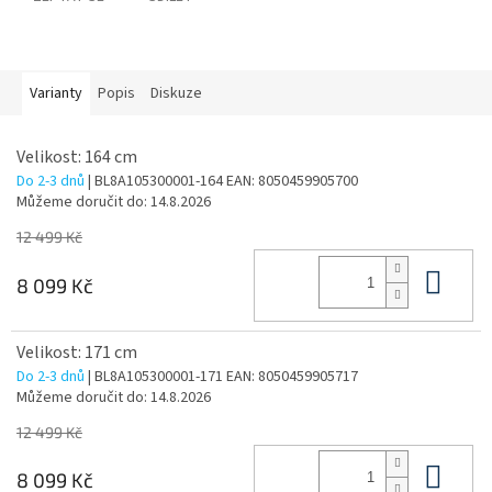
Varianty
Popis
Diskuze
Velikost: 164 cm
Do 2-3 dnů
| BL8A105300001-164
EAN:
8050459905700
Můžeme doručit do:
14.8.2026
12 499 Kč
Do 
8 099 Kč
Velikost: 171 cm
Do 2-3 dnů
| BL8A105300001-171
EAN:
8050459905717
Můžeme doručit do:
14.8.2026
12 499 Kč
Do 
8 099 Kč