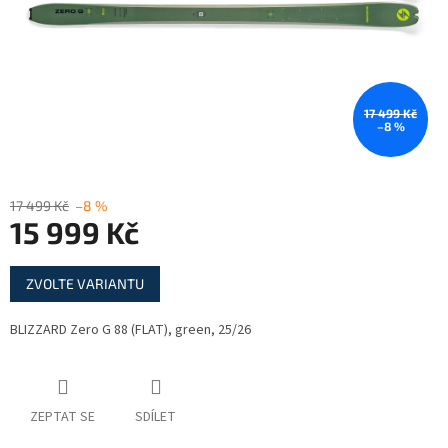
17 499 Kč
–8 %
17 499 Kč
–8 %
15 999 Kč
Měrná
ZVOLTE VARIANTU
cena:
BLIZZARD Zero G 88 (FLAT), green, 25/26
ZEPTAT SE
SDÍLET