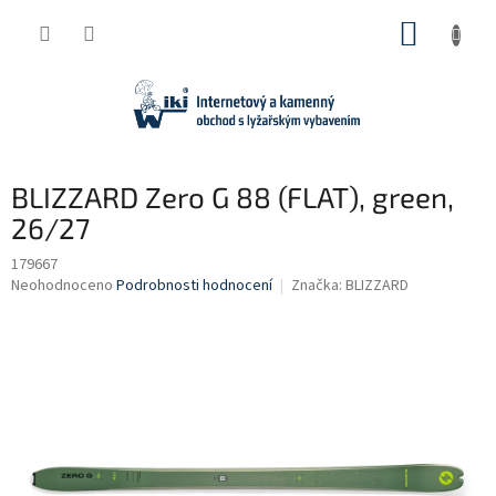
Přejít
NÁKUP
na
obsah
KOŠÍK
BLIZZARD Zero G 88 (FLAT), green,
26/27
179667
Průměrné
Neohodnoceno
Podrobnosti hodnocení
Značka:
BLIZZARD
hodnocení
produktu
je
0,0
z
5
hvězdiček.