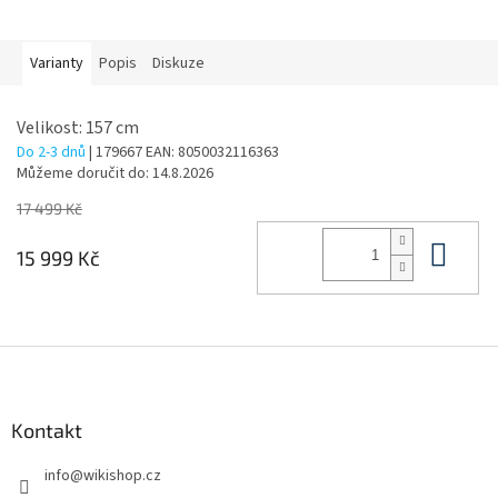
Varianty
Popis
Diskuze
Velikost: 157 cm
Do 2-3 dnů
| 179667
EAN:
8050032116363
Můžeme doručit do:
14.8.2026
17 499 Kč
Do 
15 999 Kč
Z
á
p
a
Kontakt
t
info
@
wikishop.cz
í