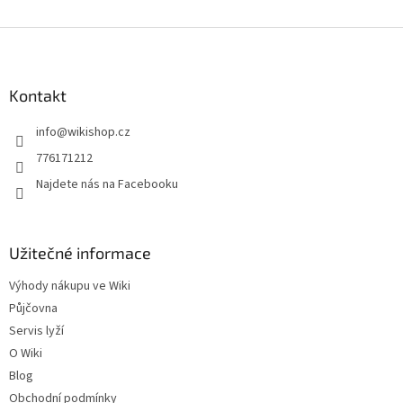
Z
á
p
a
Kontakt
t
info
@
wikishop.cz
í
776171212
Najdete nás na Facebooku
Užitečné informace
Výhody nákupu ve Wiki
Půjčovna
Servis lyží
O Wiki
Blog
Obchodní podmínky