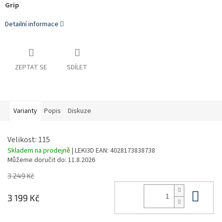
Grip
Detailní informace
ZEPTAT SE
SDÍLET
Varianty
Popis
Diskuze
Velikost: 115
Skladem na prodejně
| LEKI3D
EAN:
4028173838738
Můžeme doručit do:
11.8.2026
3 249 Kč
Do 
3 199 Kč