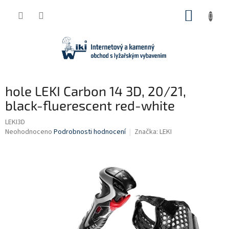
Přejít
NÁKUP
na
obsah
KOŠÍK
hole LEKI Carbon 14 3D, 20/21,
black-fluerescent red-white
LEKI3D
Průměrné
Neohodnoceno
Podrobnosti hodnocení
Značka:
LEKI
hodnocení
produktu
je
0,0
z
5
hvězdiček.