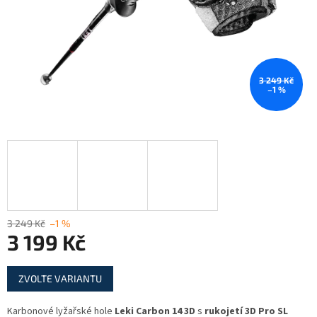
3 249 Kč
–1 %
3 249 Kč
–1 %
3 199 Kč
Měrná
ZVOLTE VARIANTU
cena:
Karbonové lyžařské hole
Leki Carbon 14 3D
s
rukojetí
3D
Pro SL