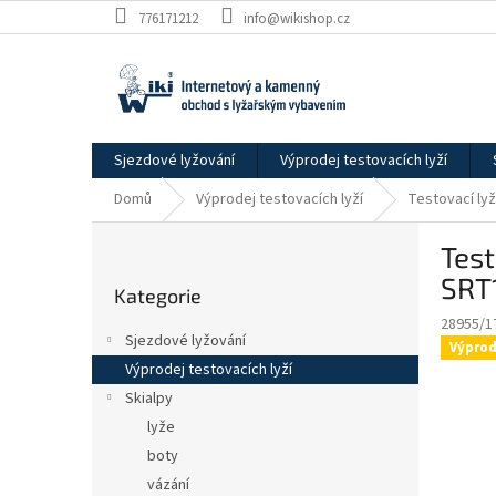
Přejít
776171212
info@wikishop.cz
na
obsah
Sjezdové lyžování
Výprodej testovacích lyží
Domů
Výprodej testovacích lyží
Testovací ly
P
Test
o
Přeskočit
s
SRT
Kategorie
kategorie
t
28955/1
r
Sjezdové lyžování
Výprod
a
Výprodej testovacích lyží
n
Skialpy
n
í
lyže
p
boty
a
vázání