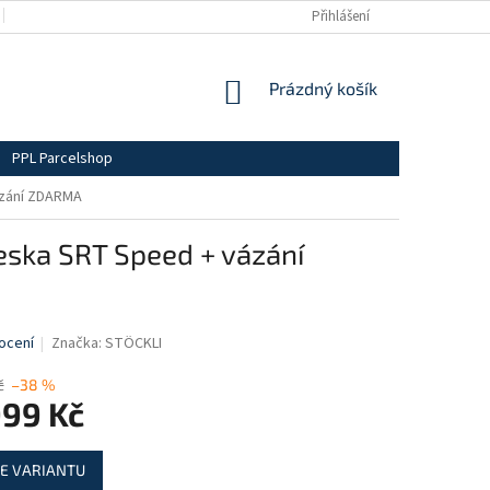
BLOG
OBCHODNÍ PODMÍNKY
DOPRAVA A PLATBY
Přihlášení
PODMÍN
NÁKUPNÍ
Prázdný košík
KOŠÍK
PPL Parcelshop
ázání ZDARMA
eska SRT Speed + vázání
ocení
Značka:
STÖCKLI
č
–38 %
999 Kč
E VARIANTU