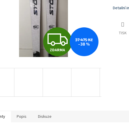
Detailní 
Z
TISK
37 475 Kč
–38 %
ZDARMA
D
A
R
M
nty
Popis
Diskuze