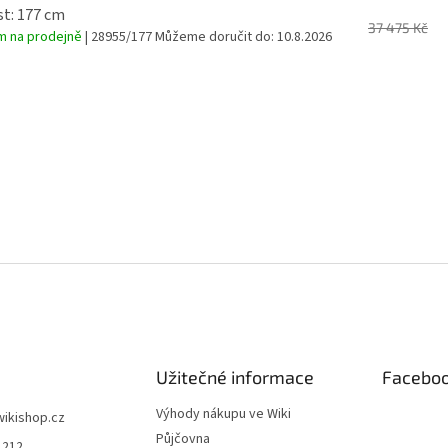
A
st: 177 cm
37 475 Kč
m na prodejně
| 28955/177
Můžeme doručit do:
10.8.2026
Užitečné informace
Facebo
Výhody nákupu ve Wiki
wikishop.cz
Půjčovna
1212