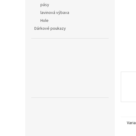
n
pásy
e
lavinová výbava
l
Hole
Dárkové poukazy
Varia