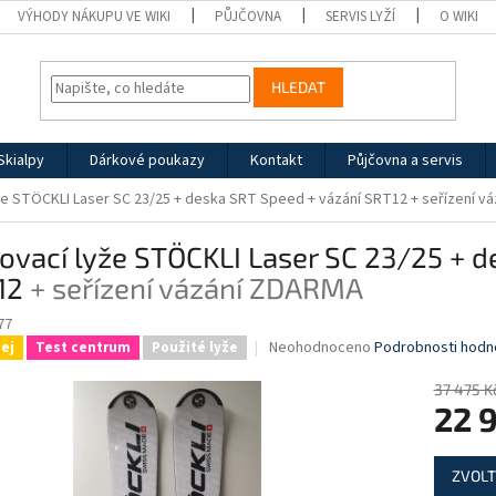
VÝHODY NÁKUPU VE WIKI
PŮJČOVNA
SERVIS LYŽÍ
O WIKI
HLEDAT
Skialpy
Dárkové poukazy
Kontakt
Půjčovna a servis
že STÖCKLI Laser SC 23/25 + deska SRT Speed + vázání SRT12
+ seřízení v
ovací lyže STÖCKLI Laser SC 23/25 + d
12
+ seřízení vázání ZDARMA
77
Průměrné
Neohodnoceno
Podrobnosti hodn
ej
Test centrum
Použité lyže
hodnocení
produktu
37 475 K
je
22 
0,0
z
Měrná
5
ZVOLT
cena:
hvězdiček.