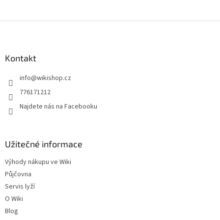
Z
á
p
a
Kontakt
t
info
@
wikishop.cz
í
776171212
Najdete nás na Facebooku
Užitečné informace
Výhody nákupu ve Wiki
Půjčovna
Servis lyží
O Wiki
Blog