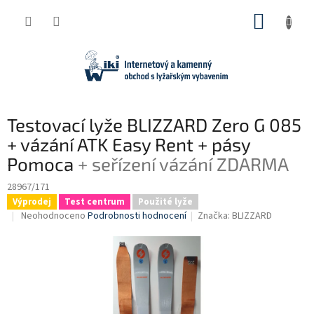
Přejít
NÁKUP
na
obsah
KOŠÍK
Testovací lyže BLIZZARD Zero G 085
+ vázání ATK Easy Rent + pásy
Pomoca
+ seřízení vázání ZDARMA
28967/171
Výprodej
Test centrum
Použité lyže
Průměrné
Neohodnoceno
Podrobnosti hodnocení
Značka:
BLIZZARD
hodnocení
produktu
je
0,0
z
5
hvězdiček.