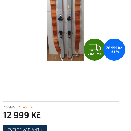
Z
26 999 Kč
–51 %
ZDARMA
D
A
R
M
A
26 999 Kč
–51 %
12 999 Kč
Měrná
ZVOLTE VARIANTU
cena: