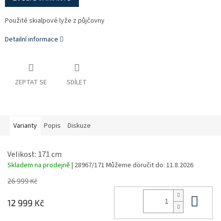
Použité skialpové lyže z půjčovny
Detailní informace
ZEPTAT SE
SDÍLET
Varianty
Popis
Diskuze
Velikost: 171 cm
Skladem na prodejně
| 28967/171
Můžeme doručit do:
11.8.2026
26 999 Kč
Do 
12 999 Kč