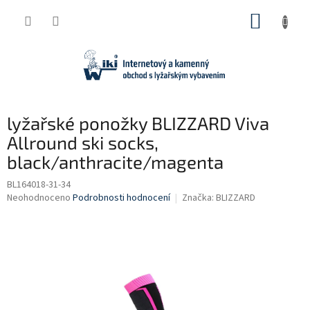
Přejít
NÁKUP
na
obsah
KOŠÍK
lyžařské ponožky BLIZZARD Viva
Allround ski socks,
black/anthracite/magenta
BL164018-31-34
Průměrné
Neohodnoceno
Podrobnosti hodnocení
Značka:
BLIZZARD
hodnocení
produktu
je
0,0
z
5
hvězdiček.