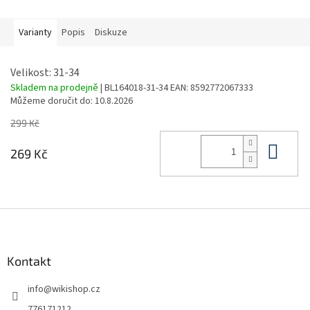
Varianty
Popis
Diskuze
Velikost: 31-34
Skladem na prodejně
| BL164018-31-34
EAN:
8592772067333
Můžeme doručit do:
10.8.2026
299 Kč
Do 
269 Kč
Z
á
p
a
Kontakt
t
info
@
wikishop.cz
í
776171212