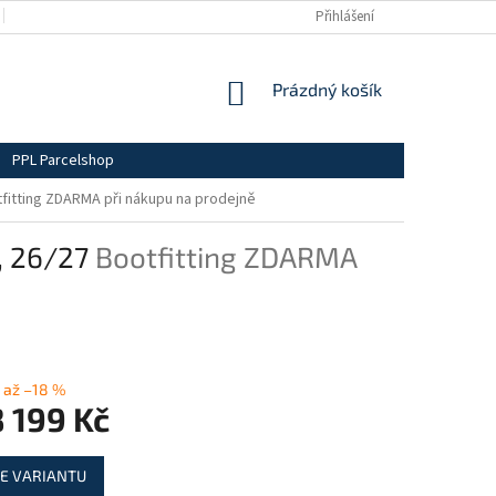
BLOG
OBCHODNÍ PODMÍNKY
DOPRAVA A PLATBY
Přihlášení
PODMÍN
NÁKUPNÍ
Prázdný košík
KOŠÍK
PPL Parcelshop
fitting ZDARMA při nákupu na prodejně
, 26/27
Bootfitting ZDARMA
až –18 %
 199 Kč
E VARIANTU