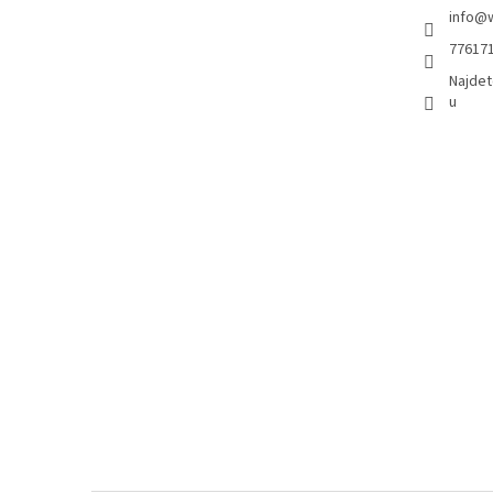
info
@
77617
Najdet
u