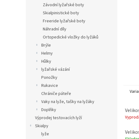
n
Závodní lyžařské boty
e
Skialpinistické boty
l
Freeride lyžařské boty
Náhradní díly
Ortopedické vložky do lyžáků
Brýle
Helmy
Hůlky
lyžařské vázání
Ponožky
Rukavice
Varia
Chrániče páteře
Vaky na lyže, tašky na lyžáky
Doplňky
Veliko
Vypro
Výprodej testovacích lyží
Skialpy
Veliko
lyže
Sklade