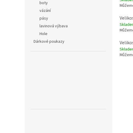
boty
Můžeme
vázání
Veliko
pásy
Sklade
lavinová výbava
Můžeme
Hole
Dárkové poukazy
Veliko
Sklade
Můžeme