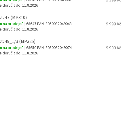
 doručit do:
11.8.2026
st: 47 (MP310)
m na prodejně
| 68647
EAN:
8050032049043
9 999 Kč
 doručit do:
11.8.2026
st: 49_1/3 (MP325)
m na prodejně
| 68650
EAN:
8050032049074
9 999 Kč
 doručit do:
11.8.2026