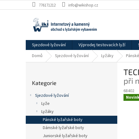
Přejít
776171212
info@wikishop.cz
na
obsah
Sjezdové lyžování
Výprodej testovacích lyží
Domů
Sjezdové lyžování
Lyžáky
Pánské
P
TEC
o
Přeskočit
s
při 
Kategorie
kategorie
t
68402
r
Sjezdové lyžování
Novin
a
Lyže
n
Lyžáky
n
í
Pánské lyžařské boty
p
Dámské lyžařské boty
a
Juniorské lyžařské boty