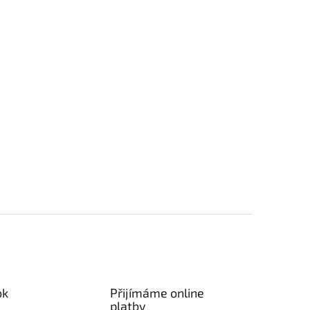
ok
Přijímáme online
platby