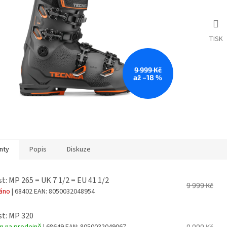
TISK
9 999 Kč
až –18 %
nty
Popis
Diskuze
st: MP 265 = UK 7 1/2 = EU 41 1/2
9 999 Kč
dáno
| 68402
EAN:
8050032048954
st: MP 320
m na prodejně
| 68649
EAN:
8050032049067
9 999 Kč