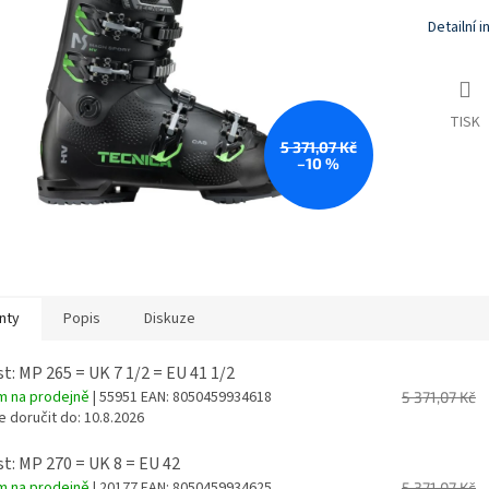
Detailní 
TISK
5 371,07 Kč
–10 %
nty
Popis
Diskuze
st: MP 265 = UK 7 1/2 = EU 41 1/2
m na prodejně
| 55951
EAN:
8050459934618
5 371,07 Kč
 doručit do:
10.8.2026
st: MP 270 = UK 8 = EU 42
m na prodejně
| 20177
EAN:
8050459934625
5 371,07 Kč