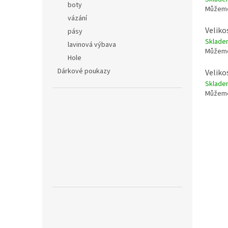
boty
Můžeme
vázání
Veliko
pásy
Sklade
lavinová výbava
Můžeme
Hole
Dárkové poukazy
Veliko
Sklade
Můžeme