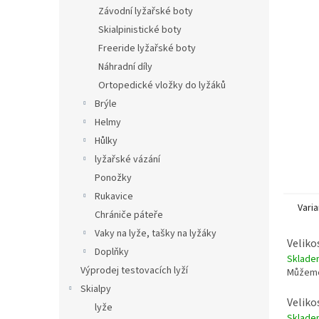
n
Závodní lyžařské boty
e
Skialpinistické boty
l
Freeride lyžařské boty
Náhradní díly
Ortopedické vložky do lyžáků
Brýle
Helmy
Hůlky
lyžařské vázání
Ponožky
Rukavice
Varia
Chrániče páteře
Vaky na lyže, tašky na lyžáky
Veliko
Doplňky
Sklade
Výprodej testovacích lyží
Můžeme
Skialpy
Veliko
lyže
Sklade