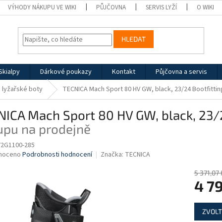
VÝHODY NÁKUPU VE WIKI
PŮJČOVNA
SERVIS LYŽÍ
O WIKI
HLEDAT
Skialpy
Dárkové poukazy
Kontakt
Půjčovna a servis
 lyžařské boty
TECNICA Mach Sport 80 HV GW, black, 23/24
Bootfitti
NICA Mach Sport 80 HV GW, black, 23
upu na prodejně
2G1100-285
né
noceno
Podrobnosti hodnocení
Značka:
TECNICA
ní
u
5 371,07 
4 7
Měrná
ZVOLT
cena:
ek.