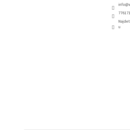
info
@
77617
Najdet
u