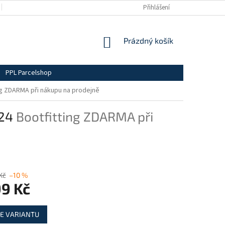
BLOG
OBCHODNÍ PODMÍNKY
DOPRAVA A PLATBY
Přihlášení
PODMÍN
NÁKUPNÍ
Prázdný košík
KOŠÍK
PPL Parcelshop
ng ZDARMA při nákupu na prodejně
/24
Bootfitting ZDARMA při
Kč
–10 %
99 Kč
E VARIANTU