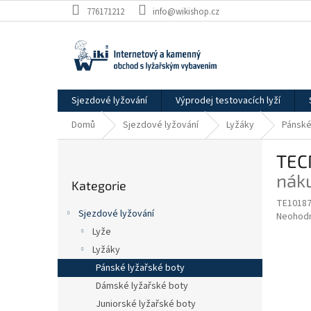
Přejít
776171212
info@wikishop.cz
na
obsah
Sjezdové lyžování
Výprodej testovacích lyží
Domů
Sjezdové lyžování
Lyžáky
Pánské
P
TEC
o
Přeskočit
s
nák
Kategorie
kategorie
t
TE10187
r
Sjezdové lyžování
Průměr
Neohod
a
hodnoce
Lyže
n
produkt
Lyžáky
n
je
í
Pánské lyžařské boty
0,0
z
p
Dámské lyžařské boty
5
a
Juniorské lyžařské boty
hvězdič