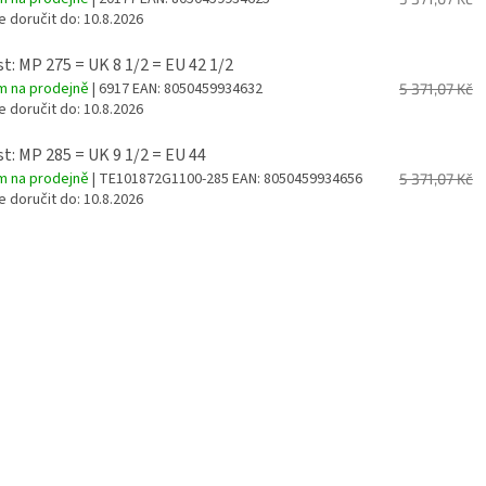
 doručit do:
10.8.2026
st: MP 275 = UK 8 1/2 = EU 42 1/2
m na prodejně
| 6917
EAN:
8050459934632
5 371,07 Kč
 doručit do:
10.8.2026
st: MP 285 = UK 9 1/2 = EU 44
m na prodejně
| TE101872G1100-285
EAN:
8050459934656
5 371,07 Kč
 doručit do:
10.8.2026