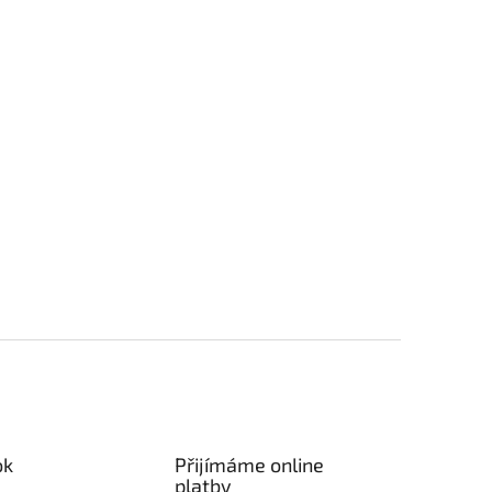
ok
Přijímáme online
platby