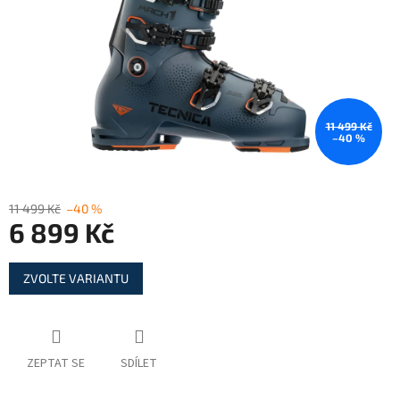
11 499 Kč
–40 %
11 499 Kč
–40 %
6 899 Kč
Měrná
ZVOLTE VARIANTU
cena:
ZEPTAT SE
SDÍLET