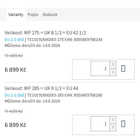
Varianty
Popis
Diskuze
Velikost: MP 275 = UK 8 1/2 = EU 42 1/2
Do 2-3 dnů
| TE10192600383-275
EAN:
8050459768244
Můžeme doručit do:
14.8.2026
11 499 Kč
Do 
6 899 Kč
Velikost: MP 285 = UK 9 1/2 = EU 44
Do 2-3 dnů
| TE10192600383-285
EAN:
8050459768268
Můžeme doručit do:
14.8.2026
11 499 Kč
Do 
6 899 Kč