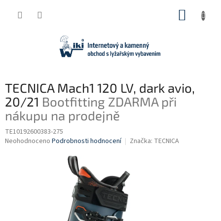
Přejít
NÁKUP
na
obsah
KOŠÍK
TECNICA Mach1 120 LV, dark avio,
20/21
Bootfitting ZDARMA při
nákupu na prodejně
TE10192600383-275
Průměrné
Neohodnoceno
Podrobnosti hodnocení
Značka:
TECNICA
hodnocení
produktu
je
0,0
z
5
hvězdiček.