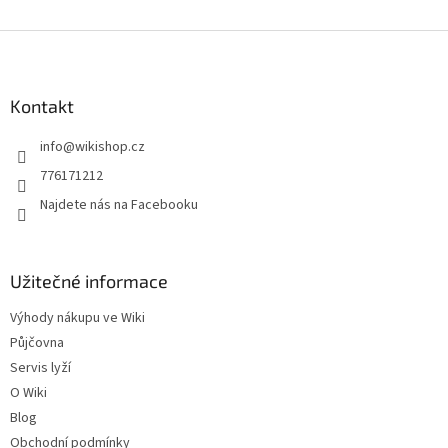
Z
á
p
a
Kontakt
t
info
@
wikishop.cz
í
776171212
Najdete nás na Facebooku
Užitečné informace
Výhody nákupu ve Wiki
Půjčovna
Servis lyží
O Wiki
Blog
Obchodní podmínky