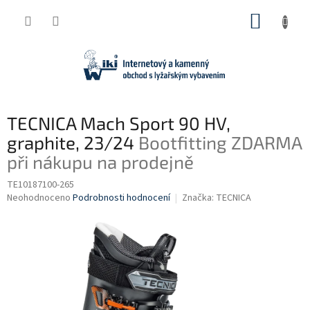
Přejít
NÁKUP
na
obsah
KOŠÍK
TECNICA Mach Sport 90 HV,
graphite, 23/24
Bootfitting ZDARMA
při nákupu na prodejně
TE10187100-265
Průměrné
Neohodnoceno
Podrobnosti hodnocení
Značka:
TECNICA
hodnocení
produktu
je
0,0
z
5
hvězdiček.