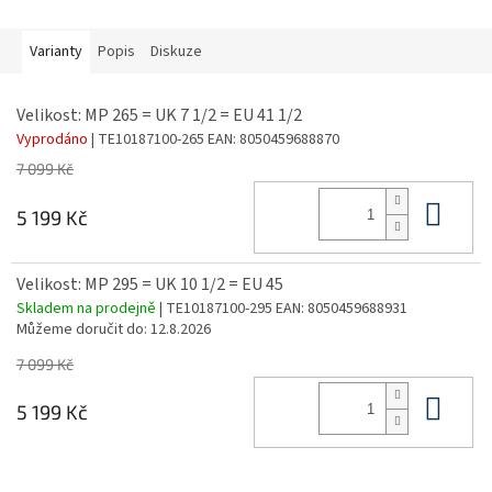
Varianty
Popis
Diskuze
Velikost: MP 265 = UK 7 1/2 = EU 41 1/2
Vyprodáno
| TE10187100-265
EAN:
8050459688870
7 099 Kč
Do 
5 199 Kč
Velikost: MP 295 = UK 10 1/2 = EU 45
Skladem na prodejně
| TE10187100-295
EAN:
8050459688931
Můžeme doručit do:
12.8.2026
7 099 Kč
Do 
5 199 Kč