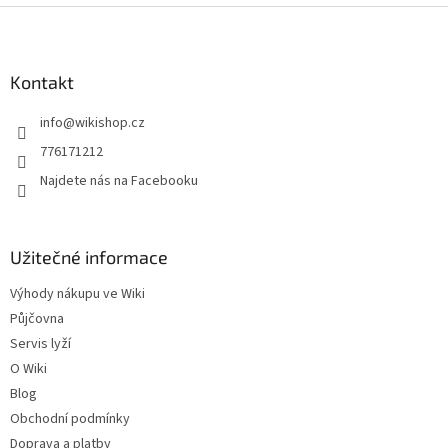
Z
á
p
a
Kontakt
t
info
@
wikishop.cz
í
776171212
Najdete nás na Facebooku
Užitečné informace
Výhody nákupu ve Wiki
Půjčovna
Servis lyží
O Wiki
Blog
Obchodní podmínky
Doprava a platby