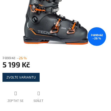
7 099 Kč
–26 %
7 099 Kč
–26 %
5 199 Kč
Měrná
ZVOLTE VARIANTU
cena:
ZEPTAT SE
SDÍLET