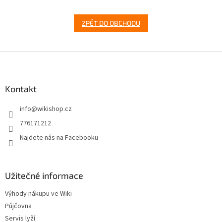
ZPĚT DO OBCHODU
Z
á
p
a
Kontakt
t
info
@
wikishop.cz
í
776171212
Najdete nás na Facebooku
Užitečné informace
Výhody nákupu ve Wiki
Půjčovna
Servis lyží