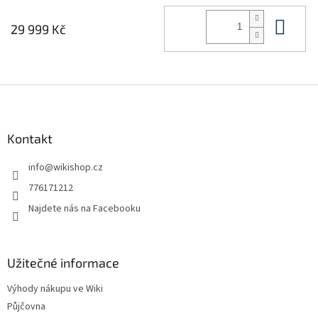
Do 
29 999 Kč
Z
á
p
a
Kontakt
t
info
@
wikishop.cz
í
776171212
Najdete nás na Facebooku
Užitečné informace
Výhody nákupu ve Wiki
Půjčovna