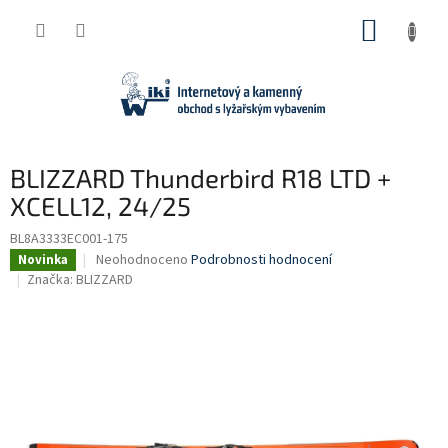
Přejít
NÁKUP
na
obsah
KOŠÍK
BLIZZARD Thunderbird R18 LTD +
XCELL12, 24/25
BL8A3333EC001-175
Průměrné
Neohodnoceno
Podrobnosti hodnocení
Novinka
hodnocení
Značka:
BLIZZARD
produktu
je
0,0
z
5
hvězdiček.