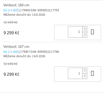
Velikost: 160 cm
Do 2-3 dnů
| 179456
EAN:
8050032117759
Můžeme doručit do:
14.8.2026
12 499 Kč
Do 
9 299 Kč
Velikost: 167 cm
Do 2-3 dnů
| 179457
EAN:
8050032117766
Můžeme doručit do:
14.8.2026
12 499 Kč
Do 
9 299 Kč
Z
á