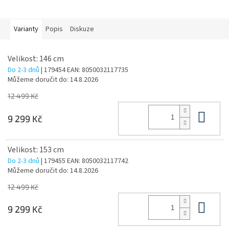
Varianty
Popis
Diskuze
Velikost: 146 cm
Do 2-3 dnů
| 179454
EAN:
8050032117735
Můžeme doručit do:
14.8.2026
12 499 Kč
Do 
9 299 Kč
Velikost: 153 cm
Do 2-3 dnů
| 179455
EAN:
8050032117742
Můžeme doručit do:
14.8.2026
12 499 Kč
Do 
9 299 Kč