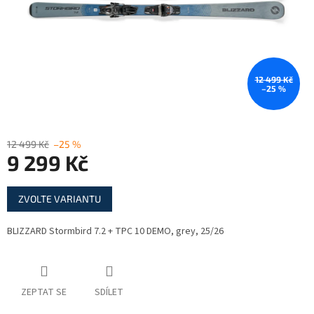
12 499 Kč
–25 %
12 499 Kč
–25 %
9 299 Kč
Měrná
ZVOLTE VARIANTU
cena:
BLIZZARD Stormbird 7.2 + TPC 10 DEMO, grey, 25/26
ZEPTAT SE
SDÍLET