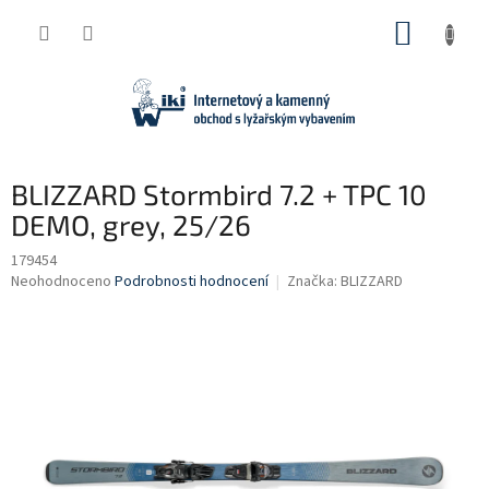
Přejít
NÁKUP
na
obsah
KOŠÍK
BLIZZARD Stormbird 7.2 + TPC 10
DEMO, grey, 25/26
179454
Průměrné
Neohodnoceno
Podrobnosti hodnocení
Značka:
BLIZZARD
hodnocení
produktu
je
0,0
z
5
hvězdiček.