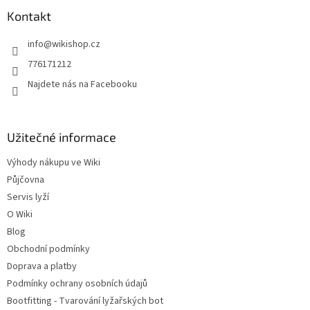
p
a
Kontakt
t
info
@
wikishop.cz
í
776171212
Najdete nás na Facebooku
Užitečné informace
Výhody nákupu ve Wiki
Půjčovna
Servis lyží
O Wiki
Blog
Obchodní podmínky
Doprava a platby
Podmínky ochrany osobních údajů
Bootfitting - Tvarování lyžařských bot