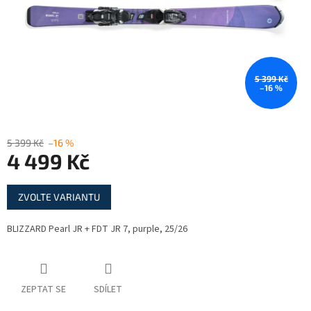
5 399 Kč
–16 %
5 399 Kč
–16 %
4 499 Kč
Měrná
ZVOLTE VARIANTU
cena:
BLIZZARD Pearl JR + FDT JR 7, purple, 25/26
ZEPTAT SE
SDÍLET