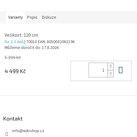
Varianty
Popis
Diskuze
Velikost: 120 cm
Do 2-3 dnů
| 70010
EAN:
8050032062196
Můžeme doručit do:
17.8.2026
5 399 Kč
Do 
4 499 Kč
Z
á
p
a
Kontakt
t
info
@
wikishop.cz
í