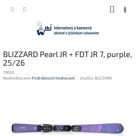
Přejít
NÁKUP
na
obsah
KOŠÍK
BLIZZARD Pearl JR + FDT JR 7, purple,
25/26
70010
Průměrné
Neohodnoceno
Podrobnosti hodnocení
Značka:
BLIZZARD
hodnocení
produktu
je
0,0
z
5
hvězdiček.