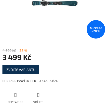
4 899 Kč
–28 %
4 899 Kč
–28 %
3 499 Kč
Měrná
ZVOLTE VARIANTU
cena:
BLIZZARD Pearl JR + FDT JR 4.5, 23/24
ZEPTAT SE
SDÍLET