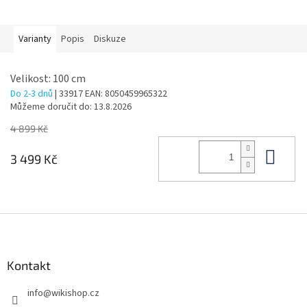
Varianty
Popis
Diskuze
Velikost: 100 cm
Do 2-3 dnů
| 33917
EAN:
8050459965322
Můžeme doručit do:
13.8.2026
4 899 Kč
Do 
3 499 Kč
Z
á
p
a
Kontakt
t
info
@
wikishop.cz
í