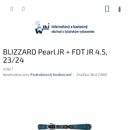
Přejít
NÁKUP
na
obsah
KOŠÍK
BLIZZARD Pearl JR + FDT JR 4.5,
23/24
33917
Průměrné
Neohodnoceno
Podrobnosti hodnocení
Značka:
BLIZZARD
hodnocení
produktu
je
0,0
z
5
hvězdiček.