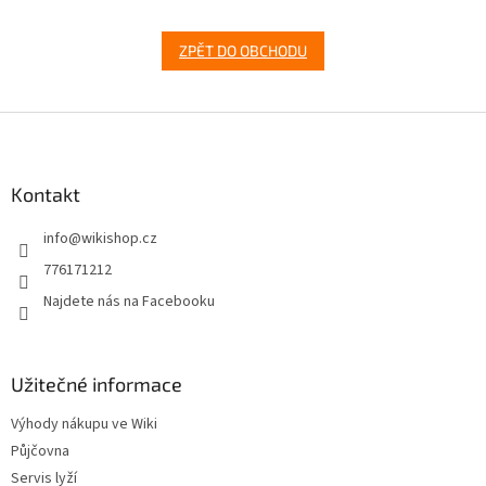
ZPĚT DO OBCHODU
Z
á
p
a
Kontakt
t
info
@
wikishop.cz
í
776171212
Najdete nás na Facebooku
Užitečné informace
Výhody nákupu ve Wiki
Půjčovna
Servis lyží