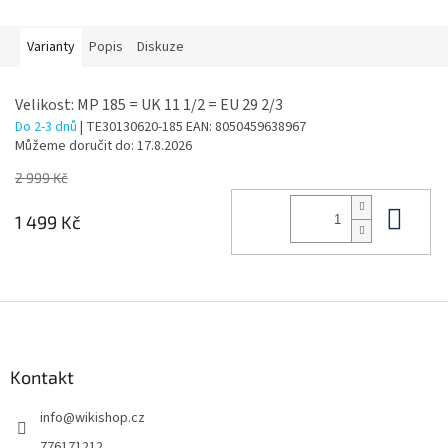
Varianty
Popis
Diskuze
Velikost: MP 185 = UK 11 1/2 = EU 29 2/3
Do 2-3 dnů
| TE30130620-185
EAN:
8050459638967
Můžeme doručit do:
17.8.2026
2 999 Kč
Do 
1 499 Kč
Z
á
p
a
Kontakt
t
info
@
wikishop.cz
í
776171212