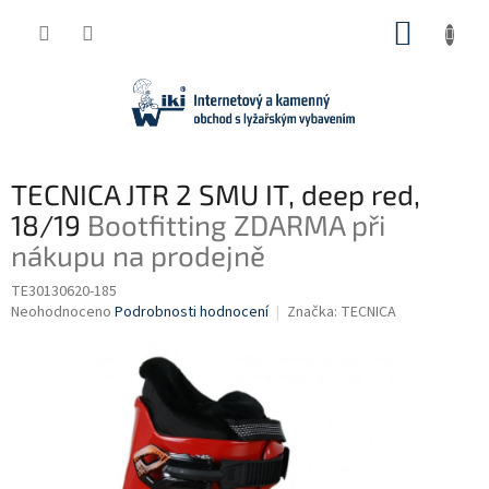
Přejít
NÁKUP
na
obsah
KOŠÍK
TECNICA JTR 2 SMU IT, deep red,
18/19
Bootfitting ZDARMA při
nákupu na prodejně
TE30130620-185
Průměrné
Neohodnoceno
Podrobnosti hodnocení
Značka:
TECNICA
hodnocení
produktu
je
0,0
z
5
hvězdiček.