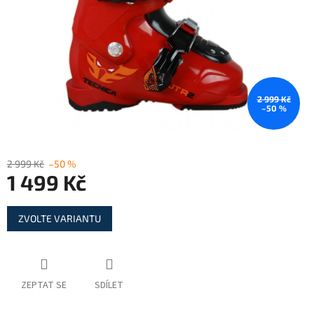
2 999 Kč
–50 %
2 999 Kč
–50 %
1 499 Kč
Měrná
ZVOLTE VARIANTU
cena:
ZEPTAT SE
SDÍLET