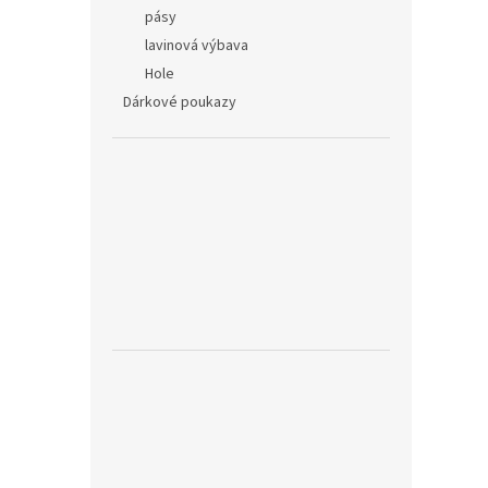
n
pásy
e
lavinová výbava
l
Hole
Dárkové poukazy