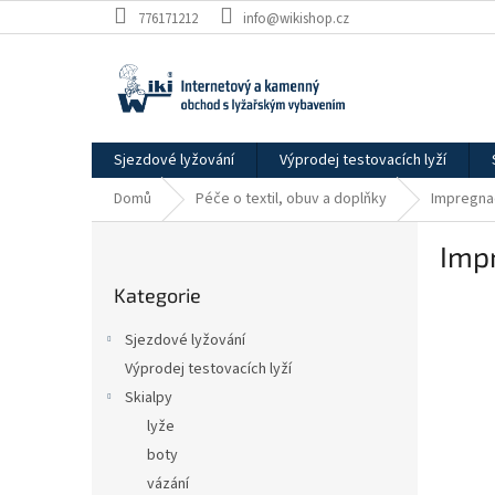
Přejít
776171212
info@wikishop.cz
na
obsah
Sjezdové lyžování
Výprodej testovacích lyží
Domů
Péče o textil, obuv a doplňky
Impregna
P
Imp
o
Přeskočit
s
Kategorie
kategorie
t
r
Sjezdové lyžování
a
Výprodej testovacích lyží
n
Skialpy
n
í
lyže
p
boty
a
vázání