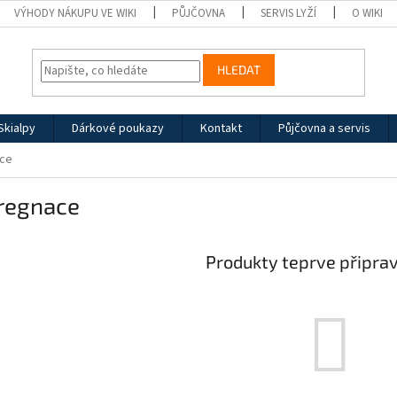
VÝHODY NÁKUPU VE WIKI
PŮJČOVNA
SERVIS LYŽÍ
O WIKI
HLEDAT
Skialpy
Dárkové poukazy
Kontakt
Půjčovna a servis
ce
regnace
Produkty teprve připra