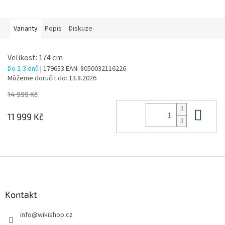
Varianty
Popis
Diskuze
Velikost: 174 cm
Do 2-3 dnů
| 179653
EAN:
8050032116226
Můžeme doručit do:
13.8.2026
14 999 Kč
Do 
11 999 Kč
Z
á
p
a
Kontakt
t
info
@
wikishop.cz
í