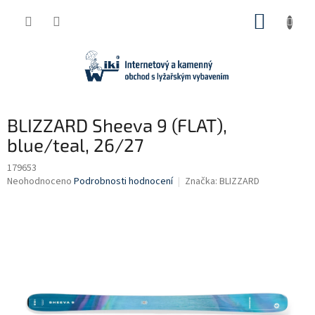
Přejít
NÁKUP
na
obsah
KOŠÍK
BLIZZARD Sheeva 9 (FLAT),
blue/teal, 26/27
179653
Průměrné
Neohodnoceno
Podrobnosti hodnocení
Značka:
BLIZZARD
hodnocení
produktu
je
0,0
z
5
hvězdiček.