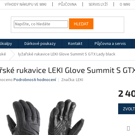
VÝHODY NÁKUPU VE WIKI
PŮJČOVNA
SERVIS LYŽÍ
O WIKI
HLEDAT
Skialpy
Dárkové poukazy
Kontakt
Půjčovna a servis
ské
lyžařské rukavice LEKI Glove Summit S GTX Lady black
řské rukavice LEKI Glove Summit S GT
né
noceno
Podrobnosti hodnocení
Značka:
LEKI
ní
2 4
u
Měrná
ZVOLT
cena:
ek.