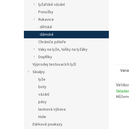
n
lyžařské vázání
e
Ponožky
l
Rukavice
dětské
dámské
Chrániče páteře
Vaky na lyže, tašky na lyžáky
Doplňky
Výprodej testovacích lyží
Varia
Skialpy
lyže
Velikos
boty
Sklade
vázání
Můžeme
pásy
lavinová výbava
Hole
Dárkové poukazy