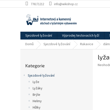
Přejít
776171212
info@wikishop.cz
na
obsah
Sjezdové lyžování
Výprodej testovacích lyží
Domů
Sjezdové lyžování
Rukavice
dám
P
lyža
o
Přeskočit
s
Průměr
Neohod
Kategorie
kategorie
t
hodnoce
r
produkt
Sjezdové lyžování
a
je
Lyže
0,0
n
z
Lyžáky
n
5
í
Brýle
hvězdič
p
Helmy
a
Hůlky