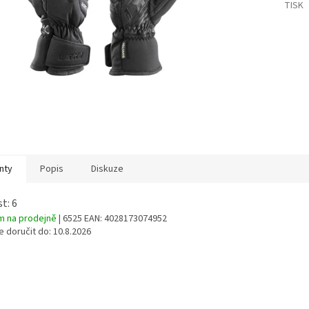
TISK
nty
Popis
Diskuze
t: 6
m na prodejně
| 6525
EAN:
4028173074952
 doručit do:
10.8.2026