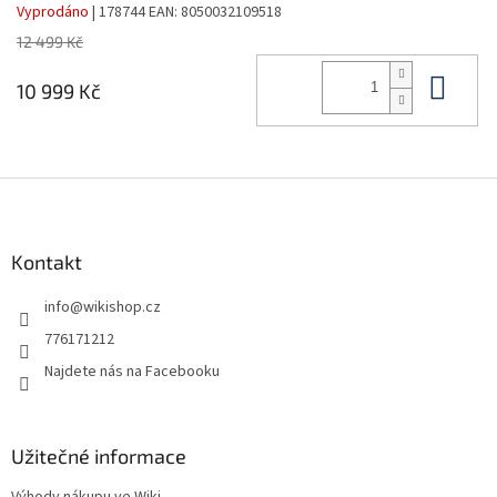
Vyprodáno
| 178744
EAN:
8050032109518
12 499 Kč
Do 
10 999 Kč
Z
á
p
a
Kontakt
t
info
@
wikishop.cz
í
776171212
Najdete nás na Facebooku
Užitečné informace