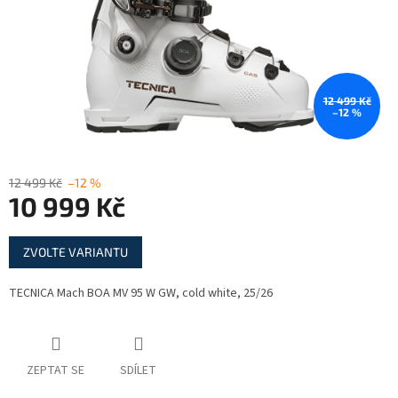
12 499 Kč
–12 %
12 499 Kč
–12 %
10 999 Kč
Měrná
ZVOLTE VARIANTU
cena:
TECNICA Mach BOA MV 95 W GW, cold white, 25/26
ZEPTAT SE
SDÍLET