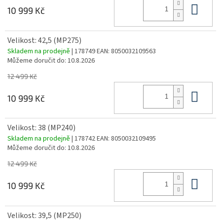
Do 
10 999 Kč
Velikost: 42,5 (MP275)
Skladem na prodejně
| 178749
EAN:
8050032109563
Můžeme doručit do:
10.8.2026
12 499 Kč
Do 
10 999 Kč
Velikost: 38 (MP240)
Skladem na prodejně
| 178742
EAN:
8050032109495
Můžeme doručit do:
10.8.2026
12 499 Kč
Do 
10 999 Kč
Velikost: 39,5 (MP250)