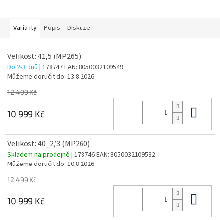
Varianty
Popis
Diskuze
Velikost: 41,5 (MP265)
Do 2-3 dnů
| 178747
EAN:
8050032109549
Můžeme doručit do:
13.8.2026
12 499 Kč
Do 
10 999 Kč
Velikost: 40_2/3 (MP260)
Skladem na prodejně
| 178746
EAN:
8050032109532
Můžeme doručit do:
10.8.2026
12 499 Kč
Do 
10 999 Kč