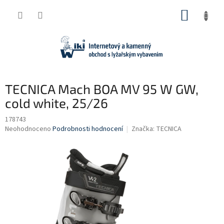
Přejít
NÁKUP
na
obsah
KOŠÍK
TECNICA Mach BOA MV 95 W GW,
cold white, 25/26
178743
Průměrné
Neohodnoceno
Podrobnosti hodnocení
Značka:
TECNICA
hodnocení
produktu
je
0,0
z
5
hvězdiček.