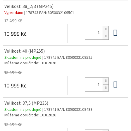
Velikost: 38_2/3 (MP245)
Vyprodáno
| 178743
EAN:
8050032109501
12 499 Kč
Do 
10 999 Kč
Velikost: 40 (MP255)
Skladem na prodejně
| 178745
EAN:
8050032109525
Můžeme doručit do:
10.8.2026
12 499 Kč
Do 
10 999 Kč
Velikost: 37,5 (MP235)
Skladem na prodejně
| 178741
EAN:
8050032109488
Můžeme doručit do:
10.8.2026
12 499 Kč